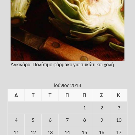
Αγκινάρα: Πολύτιμο φάρμακο για συκώτι και χολή
Ιούνιος 2018
Δ
Τ
Τ
Π
Π
Σ
Κ
1
2
3
4
5
6
7
8
9
10
11
12
13
14
15
16
17