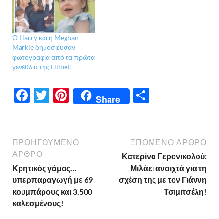
Ο Harry και η Meghan
Markle δημοσίευσαν
φωτογραφία από τα πρώτα
γενέθλια της Lilibet!
F
T
Pi
Μ
Share
ac
w
nt
οι
e
itt
er
ρ
b
er
es
α
ΠΡΟΗΓΟΎΜΕΝΟ
ΕΠΌΜΕΝΟ ΆΡΘΡΟ
o
t
σ
ΆΡΘΡΟ
Κατερίνα Γερονικολού:
Κρητικός γάμος…
Μιλάει ανοιχτά για τη
o
τε
υπερπαραγωγή με 69
σχέση της με τον Γιάννη
k
ίτ
κουμπάρους και 3.500
Τσιμιτσέλη!
ε
καλεσμένους!