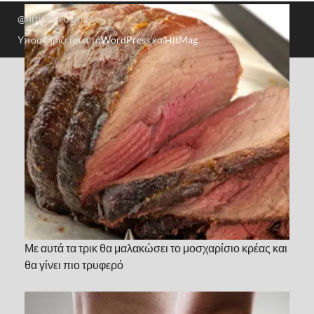
@fiftififti.eu 2024
Υποστηρίζεται από
WordPress
και
HitMag
.
Με αυτά τα τρικ θα μαλακώσει το μοσχαρίσιο κρέας και
θα γίνει πιο τρυφερό