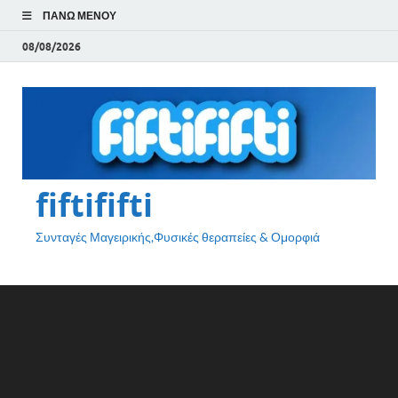
ΠΆΝΩ ΜΕΝΟΎ
08/08/2026
fiftififti
Συνταγές Μαγειρικής,Φυσικές θεραπείες & Ομορφιά