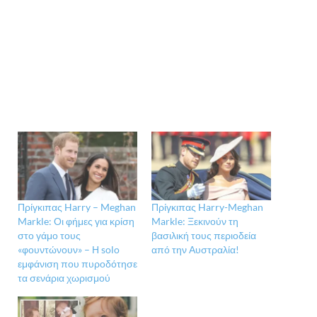
Πρίγκιπας Harry – Meghan
Πρίγκιπας Harry-Meghan
Markle: Οι φήμες για κρίση
Markle: Ξεκινούν τη
στο γάμο τους
βασιλική τους περιοδεία
«φουντώνουν» – Η solo
από την Αυστραλία!
εμφάνιση που πυροδότησε
τα σενάρια χωρισμού