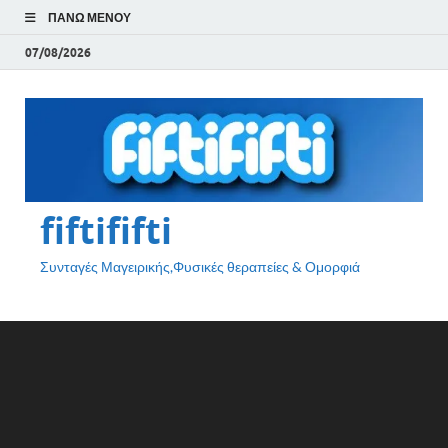
ΠΆΝΩ ΜΕΝΟΎ
07/08/2026
fiftififti
Συνταγές Μαγειρικής,Φυσικές θεραπείες & Ομορφιά