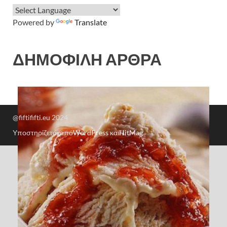
Powered by
Translate
ΔΗΜΟΦΙΛΗ ΑΡΘΡΑ
@fiftififti.eu 2024
Υποστηρίζεται από
WordPress
και
HitMag
.