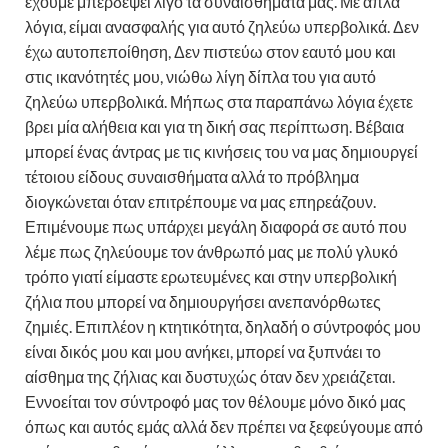
έχουμε μπερδέψει λίγο τα συναισθήματά μας. Με απλά
λόγια, είμαι ανασφαλής για αυτό ζηλεύω υπερβολικά. Δεν
έχω αυτοπεποίθηση, Δεν πιστεύω στον εαυτό μου και
στις ικανότητές μου, νιώθω λίγη δίπλα του για αυτό
ζηλεύω υπερβολικά. Μήπως στα παραπάνω λόγια έχετε
βρει μία αλήθεια και για τη δική σας περίπτωση. Βέβαια
μπορεί ένας άντρας με τις κινήσεις του να μας δημιουργεί
τέτοιου είδους συναισθήματα αλλά το πρόβλημα
διογκώνεται όταν επιτρέπουμε να μας επηρεάζουν.
Επιμένουμε πως υπάρχει μεγάλη διαφορά σε αυτό που
λέμε πως ζηλεύουμε τον άνθρωπό μας με πολύ γλυκό
τρόπο γιατί είμαστε ερωτευμένες και στην υπερβολική
ζήλια που μπορεί να δημιουργήσει ανεπανόρθωτες
ζημιές. Επιπλέον η κτητικότητα, δηλαδή ο σύντροφός μου
είναι δικός μου και μου ανήκει, μπορεί να ξυπνάει το
αίσθημα της ζήλιας και δυστυχώς όταν δεν χρειάζεται.
Εννοείται τον σύντροφό μας τον θέλουμε μόνο δικό μας
όπως και αυτός εμάς αλλά δεν πρέπει να ξεφεύγουμε από