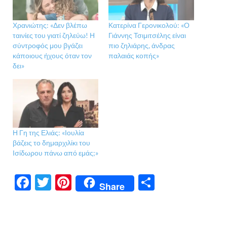
Χρανιώτης: «Δεν βλέπω
Κατερίνα Γερονικολού: «Ο
ταινίες του γιατί ζηλεύω! Η
Γιάννης Τσιμιτσέλης είναι
σύντροφός μου βγάζει
πιο ζηλιάρης, άνδρας
κάποιους ήχους όταν τον
παλαιάς κοπής»
δει»
Η Γη της Ελιάς: «Ιουλία
βάζεις το δημαρχιλίκι του
Ισίδωρου πάνω από εμάς;»
F
T
Pi
Μ
Share
ac
w
nt
οι
e
itt
er
ρ