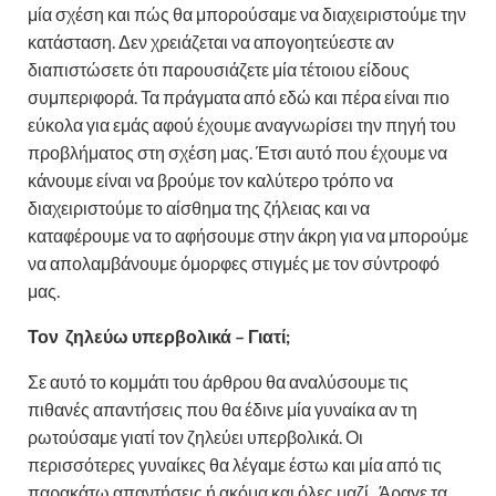
μία σχέση και πώς θα μπορούσαμε να διαχειριστούμε την
κατάσταση. Δεν χρειάζεται να απογοητεύεστε αν
διαπιστώσετε ότι παρουσιάζετε μία τέτοιου είδους
συμπεριφορά. Τα πράγματα από εδώ και πέρα είναι πιο
εύκολα για εμάς αφού έχουμε αναγνωρίσει την πηγή του
προβλήματος στη σχέση μας. Έτσι αυτό που έχουμε να
κάνουμε είναι να βρούμε τον καλύτερο τρόπο να
διαχειριστούμε το αίσθημα της ζήλειας και να
καταφέρουμε να το αφήσουμε στην άκρη για να μπορούμε
να απολαμβάνουμε όμορφες στιγμές με τον σύντροφό
μας.
Τον ζηλεύω υπερβολικά – Γιατί;
Σε αυτό το κομμάτι του άρθρου θα αναλύσουμε τις
πιθανές απαντήσεις που θα έδινε μία γυναίκα αν τη
ρωτούσαμε γιατί τον ζηλεύει υπερβολικά. Οι
περισσότερες γυναίκες θα λέγαμε έστω και μία από τις
παρακάτω απαντήσεις ή ακόμα και όλες μαζί. Άραγε τα