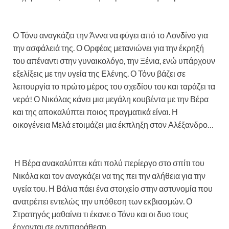
Ο Τόνυ αναγκάζει την Άννα να φύγει από το Λονδίνο για
την ασφάλειά της. Ο Ορφέας μετανιώνει για την έκρηξή
του απέναντι στην γυναικολόγο, την Ξένια, ενώ υπάρχουν
εξελίξεις με την υγεία της Ελένης. Ο Τόνυ βάζει σε
λειτουργία το πρώτο μέρος του σχεδίου του και ταράζει τα
νερά! Ο Νικόλας κάνει μια μεγάλη κουβέντα με την Βέρα
και της αποκαλύπτει ποιος πραγματικά είναι. Η
οικογένεια Μελά ετοιμάζει μια έκπληξη στον Αλέξανδρο…
Η Βέρα ανακαλύπτει κάτι πολύ περίεργο στο σπίτι του
Νικόλα και τον αναγκάζει να της πει την αλήθεια για την
υγεία του. Η Βάλια πάει ένα στοιχείο στην αστυνομία που
ανατρέπει εντελώς την υπόθεση των εκβιασμών. Ο
Στρατηγός μαθαίνει τι έκανε ο Τόνυ και οι δυο τους
έρχονται σε αντιπαράθεση.