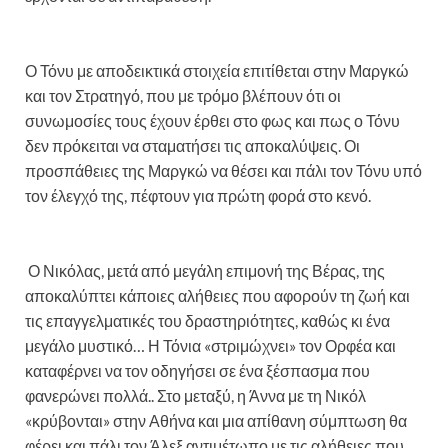
Ο Τόνυ με αποδεικτικά στοιχεία επιτίθεται στην Μαργκώ
και τον Στρατηγό, που με τρόμο βλέπουν ότι οι
συνωμοσίες τους έχουν έρθει στο φως και πως ο Τόνυ
δεν πρόκειται να σταματήσει τις αποκαλύψεις. Οι
προσπάθειες της Μαργκώ να θέσει και πάλι τον Τόνυ υπό
τον έλεγχό της, πέφτουν για πρώτη φορά στο κενό.
Ο Νικόλας, μετά από μεγάλη επιμονή της Βέρας, της
αποκαλύπτει κάποιες αλήθειες που αφορούν τη ζωή και
τις επαγγελματικές του δραστηριότητες, καθώς κι ένα
μεγάλο μυστικό… Η Τόνια «στριμώχνει» τον Ορφέα και
καταφέρνει να τον οδηγήσει σε ένα ξέσπασμα που
φανερώνει πολλά.. Στο μεταξύ, η Άννα με τη Νικόλ
«κρύβονται» στην Αθήνα και μια απίθανη σύμπτωση θα
φέρει και πάλι τον Άλεξ αντιμέτωπο με τις αλήθειες που