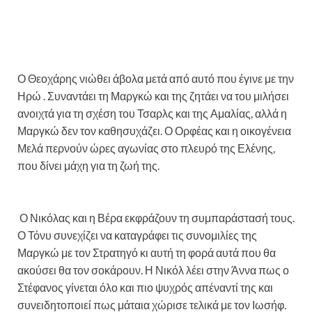
Ο Θεοχάρης νιώθει άβολα μετά από αυτό που έγινε με την
Ηρώ . Συναντάει τη Μαργκώ και της ζητάει να του μιλήσει
ανοιχτά για τη σχέση του Τσαρλς και της Αμαλίας, αλλά η
Μαργκώ δεν τον καθησυχάζει. Ο Ορφέας και η οικογένεια
Μελά περνούν ώρες αγωνίας στο πλευρό της Ελένης,
που δίνει μάχη για τη ζωή της.
Ο Νικόλας και η Βέρα εκφράζουν τη συμπαράστασή τους.
Ο Τόνυ συνεχίζει να καταγράφει τις συνομιλίες της
Μαργκώ με τον Στρατηγό κι αυτή τη φορά αυτά που θα
ακούσει θα τον σοκάρουν. Η Νικόλ λέει στην Άννα πως ο
Στέφανος γίνεται όλο και πιο ψυχρός απέναντί της και
συνειδητοποιεί πως μάταια χώρισε τελικά με τον Ιωσήφ.