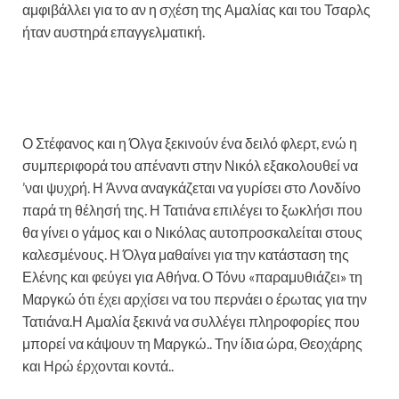
αμφιβάλλει για το αν η σχέση της Αμαλίας και του Τσαρλς
ήταν αυστηρά επαγγελματική.
Ο Στέφανος και η Όλγα ξεκινούν ένα δειλό φλερτ, ενώ η
συμπεριφορά του απέναντι στην Νικόλ εξακολουθεί να
’ναι ψυχρή. Η Άννα αναγκάζεται να γυρίσει στο Λονδίνο
παρά τη θέλησή της. Η Τατιάνα επιλέγει το ξωκλήσι που
θα γίνει ο γάμος και ο Νικόλας αυτοπροσκαλείται στους
καλεσμένους. Η Όλγα μαθαίνει για την κατάσταση της
Ελένης και φεύγει για Αθήνα. Ο Τόνυ «παραμυθιάζει» τη
Μαργκώ ότι έχει αρχίσει να του περνάει ο έρωτας για την
Τατιάνα.Η Αμαλία ξεκινά να συλλέγει πληροφορίες που
μπορεί να κάψουν τη Μαργκώ.. Την ίδια ώρα, Θεοχάρης
και Ηρώ έρχονται κοντά..