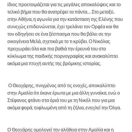
ίδιος προετοιμάζεται για τις μεγάλες αποκαλύψεις και το
τελικό βήμα που θα ανατρέψει τα πάντα… Στο μεταξύ,
στην Αθήνα, η αγωνία για την κατάσταση της Ελένης που
συνεχώς επιδεινώνεται, έχει τρελάνει τον Ορφέα και θα
τον οδηγήσει σε ένα ξέσπασμα που θα βάλει σε την
οικογένεια Μελά, σχετικά με το τι κρύβει. Ο Νικόλας
προχωράει όλο και πιο βαθιά την έρευνά του στο
κύκλωμα της παιδικής πορνογραφίας και ανακαλύπτει
ακόμα μια πτυχή αυτής της βρόμικης ιστορίας.
Ο Θεοχάρης, πνιγμένος από τις ενοχές, αποκαλύπτει
στην Αμαλία ότι έκανε έρωτα με μια άλλη γυναίκα, ενώ ο
Στέφανος φτάνει στα όριά του με τη Νικόλ που για μια
ακόμα φορά, τυφλωμένη από τη ζήλια, ενοχλεί την Όλγα.
Ο Θεοχάρης ομολογεί την αλήθεια στην Αμαλία και η