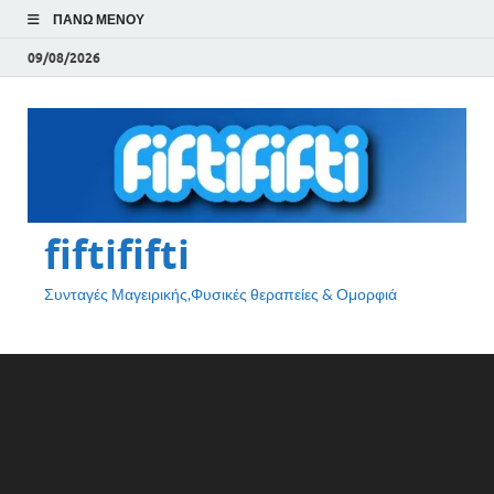
ΠΆΝΩ ΜΕΝΟΎ
09/08/2026
fiftififti
Συνταγές Μαγειρικής,Φυσικές θεραπείες & Ομορφιά