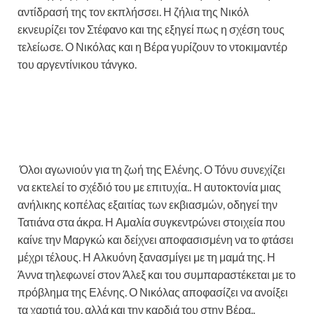
αντίδρασή της τον εκπλήσσει. Η ζήλια της Νικόλ
εκνευρίζει τον Στέφανο και της εξηγεί πως η σχέση τους
τελείωσε. Ο Νικόλας και η Βέρα γυρίζουν το ντοκιμαντέρ
του αργεντίνικου τάνγκο.
Όλοι αγωνιούν για τη ζωή της Ελένης. Ο Τόνυ συνεχίζει
να εκτελεί το σχέδιό του με επιτυχία.. Η αυτοκτονία μιας
ανήλικης κοπέλας εξαιτίας των εκβιασμών, οδηγεί την
Τατιάνα στα άκρα. Η Αμαλία συγκεντρώνει στοιχεία που
καίνε την Μαργκώ και δείχνει αποφασισμένη να το φτάσει
μέχρι τέλους. Η Αλκυόνη ξανασμίγει με τη μαμά της. Η
Άννα τηλεφωνεί στον Άλεξ και του συμπαραστέκεται με το
πρόβλημα της Ελένης. Ο Νικόλας αποφασίζει να ανοίξει
τα χαρτιά του, αλλά και την καρδιά του στην Βέρα..