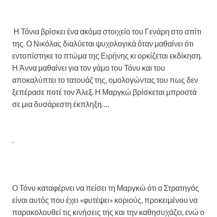
Η Τόνια βρίσκει ένα ακόμα στοιχείο του Γενάρη στο σπίτι
της. Ο Νικόλας διαλύεται ψυχολογικά όταν μαθαίνει ότι
εντοπίστηκε το πτώμα της Ειρήνης κι ορκίζεται εκδίκηση.
Η Άννα μαθαίνει για τον γάμο του Τόνυ και του
αποκαλύπτει το τατουάζ της, ομολογώντας του πως δεν
ξεπέρασε ποτέ τον Άλεξ. Η Μαργκώ βρίσκεται μπροστά
σε μια δυσάρεστη έκπληξη….
.
Ο Τόνυ καταφέρνει να πείσει τη Μαργκώ ότι ο Στρατηγός
είναι αυτός που έχει «φυτέψει» κοριούς, προκειμένου να
παρακολουθεί τις κινήσεις της και την καθησυχάζει, ενώ ο