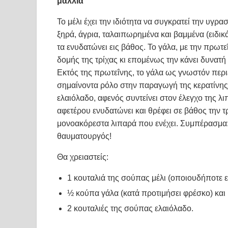
μαλλιά
Το μέλι έχει την ιδιότητα να συγκρατεί την υγρασ
ξηρά, άγρια, ταλαιπωρημένα και βαμμένα (ειδι
τα ενυδατώνει εις βάθος. Το γάλα, με την πρωτ
δομής της τρίχας κι επομένως την κάνει δυνατή
Εκτός της πρωτεΐνης, το γάλα ως γνωστόν περι
σημαίνοντα ρόλο στην παραγωγή της κερατίνης,
ελαιόλαδο, αφενός συντείνει στον έλεγχο της λ
αφετέρου ενυδατώνει και θρέφει σε βάθος την τρί
μονοακόρεστα λιπαρά που ενέχει. Συμπέρασμα:
θαυματουργός!
Θα χρειαστείς:
1 κουταλιά της σούπας μέλι (οποιουδήποτε ε
½ κούπα γάλα (κατά προτιμήσει φρέσκο) και
2 κουταλιές της σούπας ελαιόλαδο.