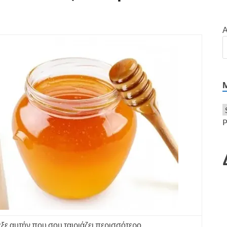
ο
Α
P
ξε αυτήν που σου ταιριάζει περισσότερο