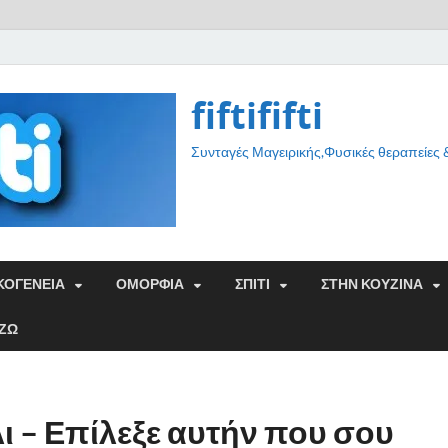
fiftififti
Συνταγές Μαγειρικής,Φυσικές θεραπείες
ΚΟΓΕΝΕΙΑ
ΟΜΟΡΦΙΑ
ΣΠΙΤΙ
ΣΤΗΝ ΚΟΥΖΙΝΑ
ΑΖΩ
ι – Επίλεξε αυτήν που σου