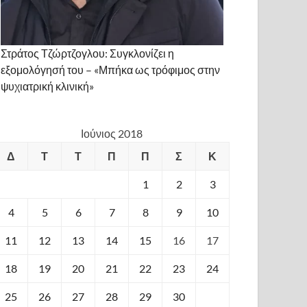
Στράτος Τζώρτζογλου: Συγκλονίζει η
εξομολόγησή του – «Μπήκα ως τρόφιμος στην
ψυχιατρική κλινική»
Ιούνιος 2018
Δ
Τ
Τ
Π
Π
Σ
Κ
1
2
3
4
5
6
7
8
9
10
11
12
13
14
15
16
17
18
19
20
21
22
23
24
25
26
27
28
29
30