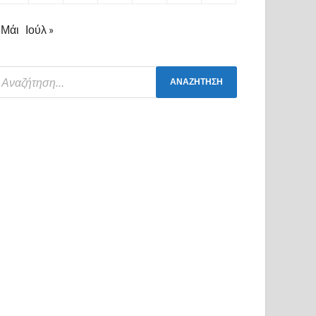
 Μάι
Ιούλ »