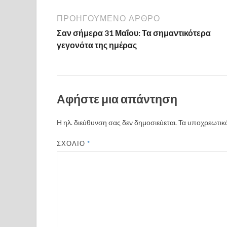
e
itt
er
ρ
b
er
es
α
ΠΡΟΗΓΟΎΜΕΝΟ ΆΡΘΡΟ
o
t
σ
Σαν σήμερα 31 Μαΐου: Τα σημαντικότερα
γεγονότα της ημέρας
o
τε
k
ίτ
ε
Αφήστε μια απάντηση
Η ηλ. διεύθυνση σας δεν δημοσιεύεται.
Τα υποχρεωτικά
ΣΧΌΛΙΟ
*