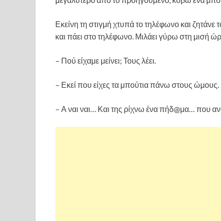
Εκείνη τη στιγμή χτυπά το τηλέφωνο και ζητάνε 
και πάει στο τηλέφωνο. Μιλάει γύρω στη μισή ώρ
– Πού είχαμε μείνει; Τους λέει.
– Εκεί που είχες τα μπούτια πάνω στους ώμους.
– Α ναι ναι… Και της ρίχνω ένα πήδ@μα… που α