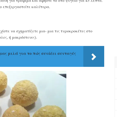
άνη για τρόφιμα και αφήστε το στο ψυγείο για 45 λεπτά.
το επεξεργαστείτε καλύτερα.
ρχίστε να σχηματίζετε μια- μια τις τυροκροκέτες στο
ολες, ή μακρόστενες).
μας μιλά για το πώς συνδέει συνταγές