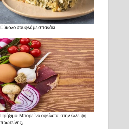
Εύκολο σουφλέ με σπανάκι
Πρήξιμο: Μπορεί να οφείλεται στην έλλειψη
πρωτεΐνης;