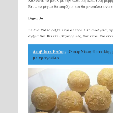
Καλύψτε το μπολ με την κλασική πλαστική μεμβρ
Έτσι, το μίγμα θα «σφίξει» και θα μπορέσετε να 
Βήμα 3ο
Σε ένα πιάτο ρίξτε λίγο αλεύρι. Στη συνέχεια, α
σχήμα που θέλετε (στρογγυλές, που είναι πιο εύκ
Διαβάστε Επίσης
Ο σεφ Νίκος Φωτιάδης 
με τραγούδια