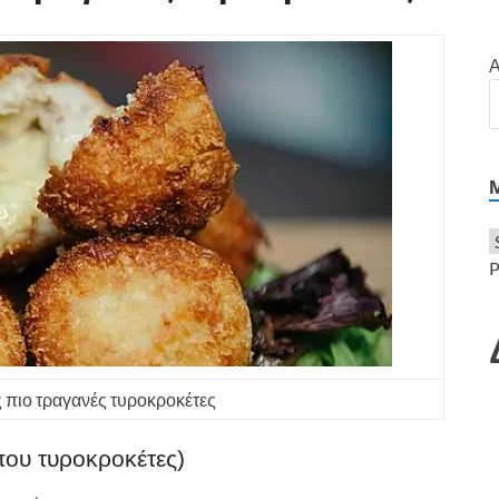
Α
P
ς πιο τραγανές τυροκροκέτες
ίπου τυροκροκέτες)