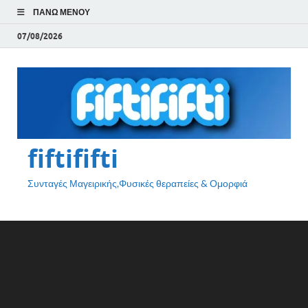
ΠΆΝΩ ΜΕΝΟΎ
07/08/2026
fiftififti
Συνταγές Μαγειρικής,Φυσικές θεραπείες & Ομορφιά