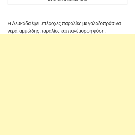
H Λευκάδα έχει υπέροχες παραλίες με γαλαζοπράσινα
νερά, αμμώδης παραλίες και πανέμορφη φύση.