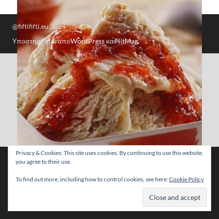
@fiftififti.eu 2024
Υποστηρίζεται από
WordPress
και
HitMag
.
Privacy & Cookies: This site uses cookies. By continuing to use this website,
Χρησιμοποιούμε cookies για να σας προσφέρουμε τη
you agree to their use.
βέλτιστη εμπειρία πλοήγησης στον ιστότοπό μας.
Μπορείτε να μάθετε ποια cookies χρησιμοποιούμε ή να τα
Σπιτικό παγωτό μπισκότου με πτι μπερ
To find out more, including how to control cookies, see here:
Cookie Policy
απενεργοποιήσετε στις
ρυθμίσεις
.
Αποδοχή