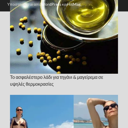
Υποστηρίζεται από
WordPress
και
HitMag
.
Το ασφαλέστερο λάδι για τηγάνι & μαγείρεμα σε
υψηλές θερμοκρασίες