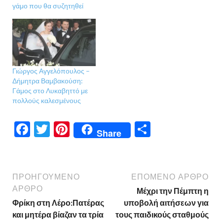
γάμο που θα συζητηθεί
Γιώργος Αγγελόπουλος –
Δήμητρα Βαμβακούση:
Γάμος στο Λυκαβηττό με
πολλούς καλεσμένους
F
T
Pi
Μ
Share
ac
w
nt
οι
e
itt
er
ρ
b
er
es
α
ΠΡΟΗΓΟΎΜΕΝΟ
ΕΠΌΜΕΝΟ ΆΡΘΡΟ
o
t
σ
ΆΡΘΡΟ
Μέχρι την Πέμπτη η
Φρίκη στη Λέρο:Πατέρας
υποβολή αιτήσεων για
o
τε
και μητέρα βίαζαν τα τρία
τους παιδικούς σταθμούς