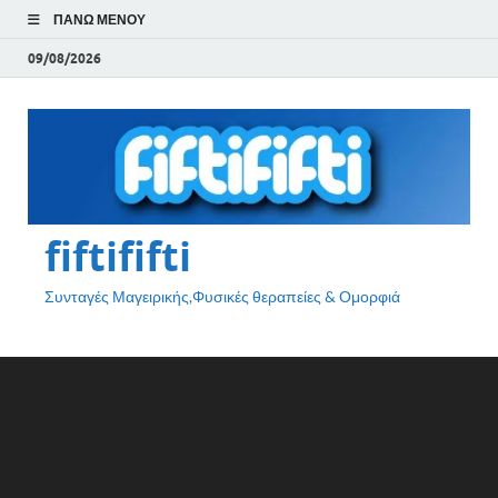
ΠΆΝΩ ΜΕΝΟΎ
09/08/2026
fiftififti
Συνταγές Μαγειρικής,Φυσικές θεραπείες & Ομορφιά