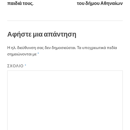
k
ίτ
παιδιά τους.
του δήμου Αθηναίων
ε
Αφήστε μια απάντηση
Η ηλ. διεύθυνση σας δεν δημοσιεύεται.
Τα υποχρεωτικά πεδία
σημειώνονται με
*
ΣΧΌΛΙΟ
*