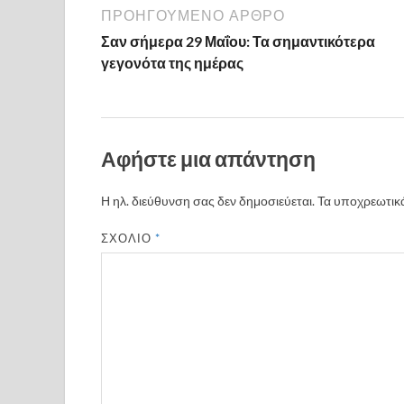
b
er
es
α
ΠΡΟΗΓΟΎΜΕΝΟ ΆΡΘΡΟ
o
t
σ
Σαν σήμερα 29 Μαΐου: Τα σημαντικότερα
γεγονότα της ημέρας
o
τε
k
ίτ
ε
Αφήστε μια απάντηση
Η ηλ. διεύθυνση σας δεν δημοσιεύεται.
Τα υποχρεωτικά
ΣΧΌΛΙΟ
*