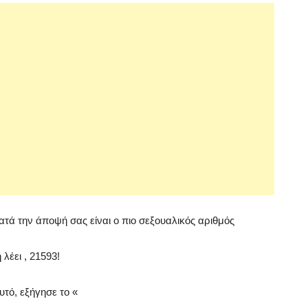
κατά την άποψή σας είναι ο πιο σεξουαλικός αριθμός
λέει , 21593!
υτό, εξήγησε το «