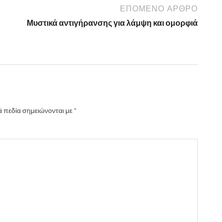
ΕΠΌΜΕΝΟ ΆΡΘΡΟ
Μυστικά αντιγήρανσης για λάμψη και ομορφιά
 πεδία σημειώνονται με
*