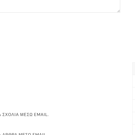
 ΣΧΌΛΙΑ ΜΈΣΩ EMAIL.
Α ΆΡΘΡΑ ΜΈΣΩ EMAIL.