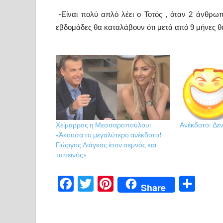
-Είναι πολύ απλό λέει ο Τοτός , όταν 2 άνθρωπ
εβδομάδες θα καταλάβουν ότι μετά από 9 μήνες θα
Χείμαρρος η Μεσσαροπούλου:
Ανέκδοτο: Δεν
«Άκουσα το μεγαλύτερο ανέκδοτο!
Γιώργος Λιάγκας ίσον σεμνός και
ταπεινός»
F
T
Pi
Μ
Share
ac
w
nt
οι
e
itt
er
ρ