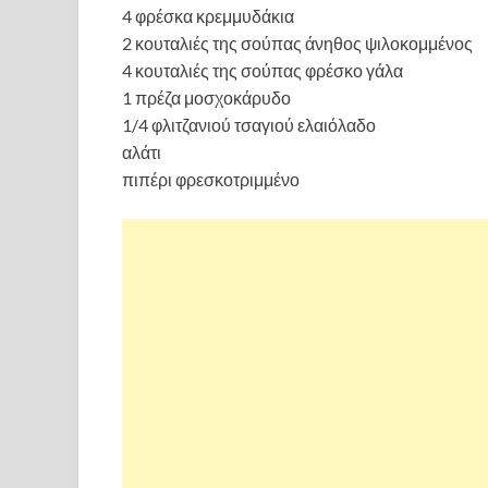
4 φρέσκα κρεμμυδάκια
2 κουταλιές της σούπας άνηθος ψιλοκομμένος
4 κουταλιές της σούπας φρέσκο γάλα
1 πρέζα μοσχοκάρυδο
1/4 φλιτζανιού τσαγιού ελαιόλαδο
αλάτι
πιπέρι φρεσκοτριμμένο