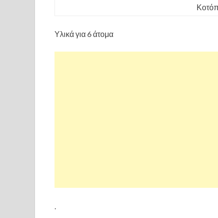
Κοτόπ
Υλικά για 6 άτομα
.