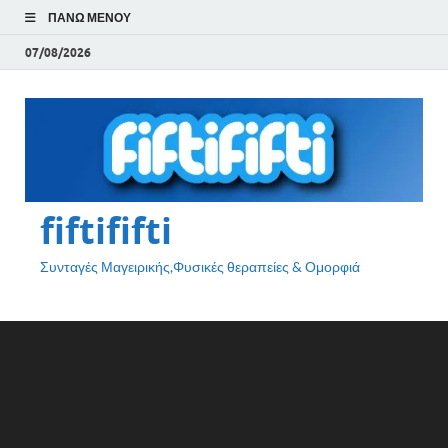
ΠΆΝΩ ΜΕΝΟΎ
07/08/2026
fiftififti
Συνταγές Μαγειρικής,Φυσικές θεραπείες & Ομορφιά