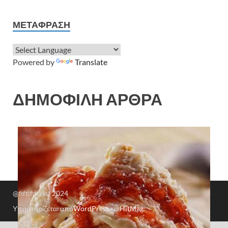
ΜΕΤΆΦΡΑΣΗ
Powered by
Translate
ΔΗΜΟΦΙΛΗ ΑΡΘΡΑ
@fiftififti.eu 2024
Υποστηρίζεται από
WordPress
και
HitMag
.