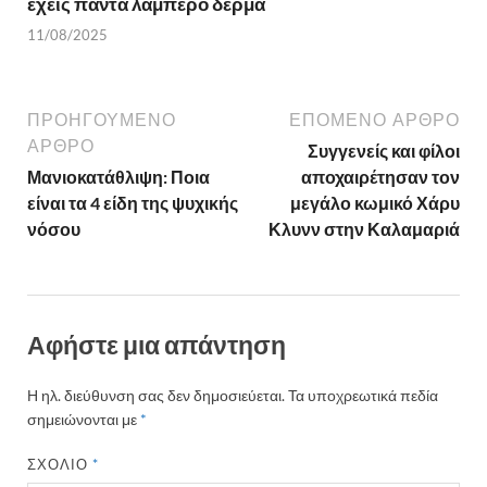
έχεις πάντα λαμπερό δέρμα
11/08/2025
ΠΡΟΗΓΟΎΜΕΝΟ
ΕΠΌΜΕΝΟ ΆΡΘΡΟ
ΆΡΘΡΟ
Συγγενείς και φίλοι
Μανιοκατάθλιψη: Ποια
αποχαιρέτησαν τον
είναι τα 4 είδη της ψυχικής
μεγάλο κωμικό Χάρυ
νόσου
Κλυνν στην Καλαμαριά
Αφήστε μια απάντηση
Η ηλ. διεύθυνση σας δεν δημοσιεύεται.
Τα υποχρεωτικά πεδία
σημειώνονται με
*
ΣΧΌΛΙΟ
*