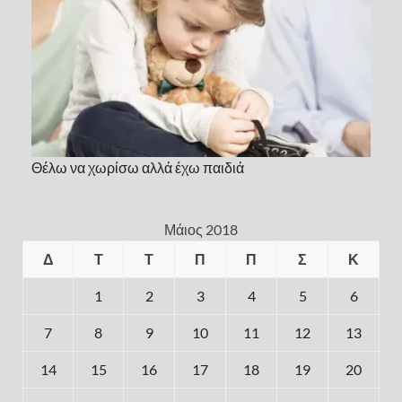
Θέλω να χωρίσω αλλά έχω παιδιά
Μάιος 2018
Δ
Τ
Τ
Π
Π
Σ
Κ
1
2
3
4
5
6
7
8
9
10
11
12
13
14
15
16
17
18
19
20