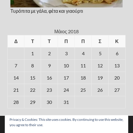
Τυρόπιτα με γάλα, φέτα και γιαούρτι
Μάιος 2018
Δ
Τ
Τ
Π
Π
Σ
Κ
1
2
3
4
5
6
7
8
9
10
11
12
13
14
15
16
17
18
19
20
21
22
23
24
25
26
27
28
29
30
31
« Απρ
Ιούν »
Privacy & Cookies: This site uses cookies. By continuing to use this website,
Χρησιμοποιούμε cookies για να σας προσφέρουμε τη
you agree to their use.
βέλτιστη εμπειρία πλοήγησης στον ιστότοπό μας.