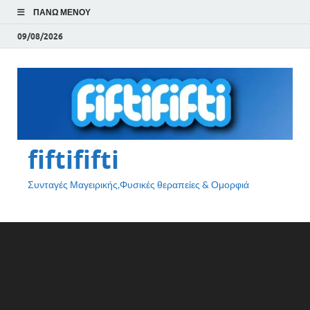
ΠΆΝΩ ΜΕΝΟΎ
09/08/2026
fiftififti
Συνταγές Μαγειρικής,Φυσικές θεραπείες & Ομορφιά