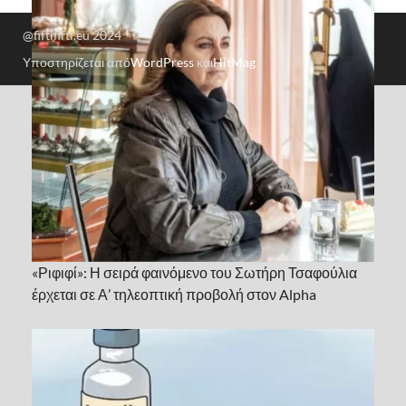
@fiftififti.eu 2024
Υποστηρίζεται από
WordPress
και
HitMag
.
«Ριφιφί»: Η σειρά φαινόμενο του Σωτήρη Τσαφούλια
έρχεται σε Α’ τηλεοπτική προβολή στον Alpha