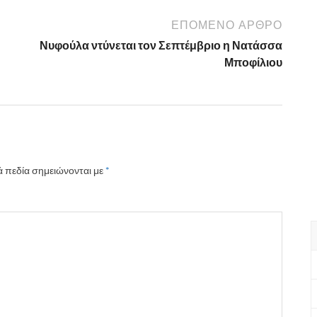
ΕΠΌΜΕΝΟ ΆΡΘΡΟ
Νυφούλα ντύνεται τον Σεπτέμβριο η Νατάσσα
Μποφίλιου
 πεδία σημειώνονται με
*