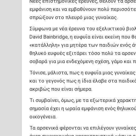
Νέες επιστημονικές έρευνες, θέλουν τα αρσ
εμφάνιση και να εμβαθύνουν πολύ περισσότε
σπρώξουν στο πλευρό μιας γυναίκας.
Σύμφωνα με νέα έρευνα του εξελικτικού βιο
David Bainbridge, η ευφυΐα είναι εκείνη που 
«κατάλληλη» για μητέρα των παιδιών ενός ά
θηλυκό ευφυές εξιτάρει τόσο πολύ τα αρσεν
σοβαρά για μια ενδεχόμενη σχέση, γάμο και 
Τόνισε, μάλιστα, πως η ευφυΐα μιας γυναίκα
και το γεγονός πως η ίδια έλαβε στα παιδικ
ακριβώς που είναι σήμερα.
Τι συμβαίνει, όμως, με τα εξωτερικά χαρακτ
σημασία έχει η ωραία εμφάνιση ενός θηλυκο
οικογένεια.
Τα αρσενικά φέρονται να επιλέγουν γυναίκε
άκρη συγκεκριμένα χαρακτηριστικά –όπως οι