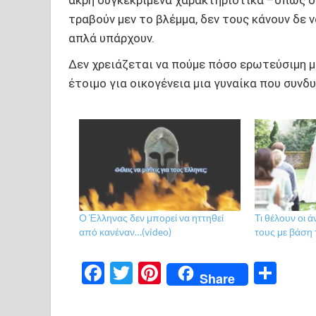
τραβούν μεν το βλέμμα, δεν τους κάνουν δε ν
απλά υπάρχουν.
Δεν χρειάζεται να πούμε πόσο ερωτεύσιμη μ
έτοιμο για οικογένεια μια γυναίκα που συνδ
Ο Έλληνας δεν μπορεί να ηττηθεί
Τι θέλουν οι 
από κανέναν…(video)
τους με βάση 
F
T
Pi
Μ
Share
ac
w
nt
οι