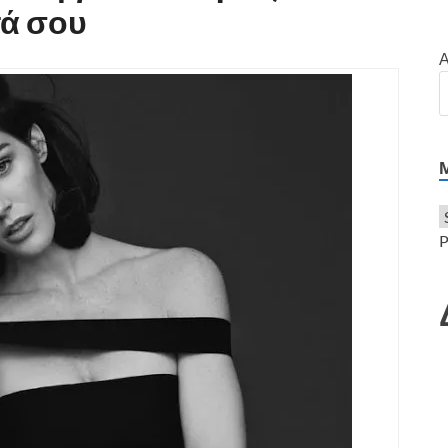
τά σου
Α
P