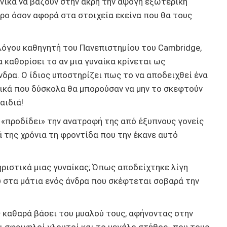
ενικά να βάζουν στην άκρη την άψογη εξωτερική
ρο όσον αφορά στα στοιχεία εκείνα που θα τους
λόγου καθηγητή του Πανεπιστημίου του Cambridge,
θα καθορίσει το αν μια γυναίκα κρίνεται ως
νδρα. Ο ίδιος υποστηρίζει πως το να αποδειχθεί ένα
ικά που δύσκολα θα μπορούσαν να μην το σκεφτούν
παιδιά!
ς «προδίδει» την ανατροφή της από έξυπνους γονείς
ά της χρόνια τη φροντίδα που την έκανε αυτό
ηριστικά μιας γυναίκας; Όπως αποδείχτηκε λίγη
ύ στα μάτια ενός άνδρα που σκέφτεται σοβαρά την
ς καθαρά βάσει του μυαλού τους, αφήνοντας στην
 σφριγηλοί γλουτοί και το μεγάλο στήθος- που τους