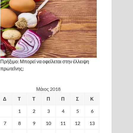
Πρήξιμο: Μπορεί να οφείλεται στην έλλειψη
πρωτεΐνης;
Μάιος 2018
Δ
Τ
Τ
Π
Π
Σ
Κ
1
2
3
4
5
6
7
8
9
10
11
12
13