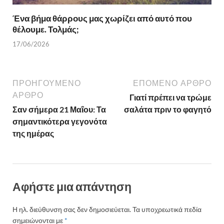
Ένα βήμα θάρρους μας χωρίζει από αυτό που
θέλουμε. Τολμάς;
17/06/2026
ΠΡΟΗΓΟΎΜΕΝΟ
ΕΠΌΜΕΝΟ ΆΡΘΡΟ
ΆΡΘΡΟ
Γιατί πρέπει να τρώμε
Σαν σήμερα 21 Μαΐου: Τα
σαλάτα πριν το φαγητό
σημαντικότερα γεγονότα
της ημέρας
Αφήστε μια απάντηση
Η ηλ. διεύθυνση σας δεν δημοσιεύεται.
Τα υποχρεωτικά πεδία
σημειώνονται με
*