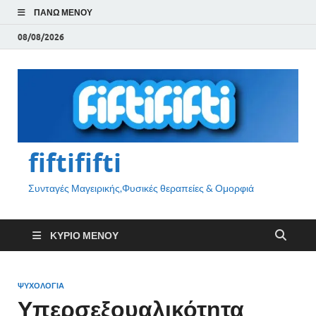
ΠΆΝΩ ΜΕΝΟΎ
08/08/2026
fiftififti
Συνταγές Μαγειρικής,Φυσικές θεραπείες & Ομορφιά
ΚΎΡΙΟ ΜΕΝΟΎ
ΨΥΧΟΛΟΓΙΑ
Υπερσεξουαλικότητα