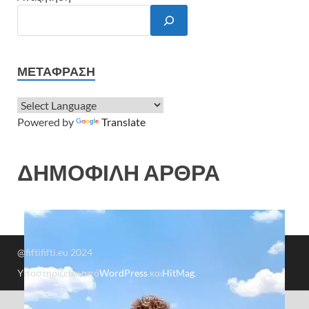
ΜΕΤΆΦΡΑΣΗ
Powered by
Translate
ΔΗΜΟΦΙΛΗ ΑΡΘΡΑ
@fiftififti.eu 2024
Υποστηρίζεται από
WordPress
και
HitMag
.