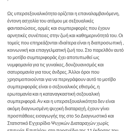
Ως υπερσεξουαλικότητα ορίζεται η επαναλαμβανόμενη,
έντονη ασχολία του ατόμου με σεξουαλικές
φαντασιώσεις, ορμές και συμπεριφορές που έχουν
αρνητικές συνέπειες στην ζωή και καθημερινότητά του. Οι
τομείς που επηρεάζονται ιδιαίτερα είναι η διαπροσωπική ,
κοινωνική και επαγγελματική ζωή του. Στο παρελθόν αυτό
το μοτίβο συμπεριφοράς έχει αποτυπωθεί ως
νυμφομανία για τις γυναίκες, δονζουανισμός και
σατυρομανία για τους άνδρες. Άλλοι όροι που
χρησιμοποιούνται για να περιγράψουν αυτό το μοτίβο
συμπεριφοράς είναι ο σεξουαλικός εθισμός, η
ερωτομανία και η καταναγκαστική σεξουαλική
συμπεριφορά. Αν και η υπερσεξουαλικότητα δεν είναι
ακόμη διαγνωσμένη ψυχική διαταραχή, έχουν γίνει
προσπάθειες εισαγωγής της στο 5ο Διαγνωστικό και
Στατιστικό Εγχειρίδιο Ψυχικών Διαταραχών χωρίς
επιτυχία. Επιπλέον, στο προσχέδιο της 11 έκδοσης του