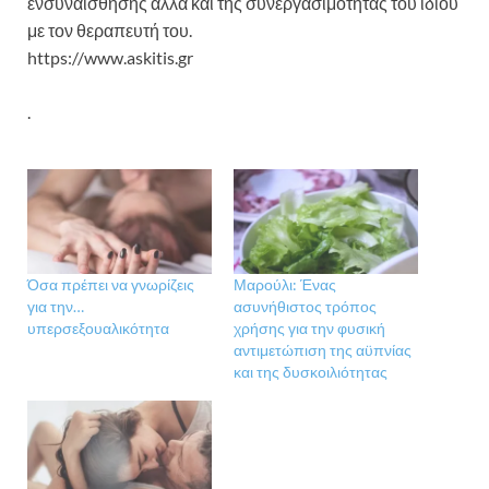
ενσυναίσθησης αλλά και της συνεργασιμότητας του ιδίου
με τον θεραπευτή του.
https://www.askitis.gr
.
Όσα πρέπει να γνωρίζεις
Μαρούλι: Ένας
για την…
ασυνήθιστος τρόπος
υπερσεξουαλικότητα
χρήσης για την φυσική
αντιμετώπιση της αϋπνίας
και της δυσκοιλιότητας