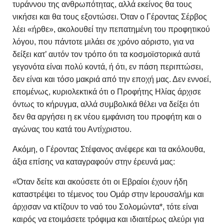
τυράννου της ανθρωπότητας, αλλά εκείνος θα τους
νικήσει και θα τους εξοντώσει. Όταν ο Γέροντας Σέρβος
λέει «ήρθε», ακολουθεί την πεπατημένη του προφητικού
λόγου, που πάντοτε μιλάει σε χρόνο αόριστο, για να
δείξει κατ’ αυτόν τον τρόπο ότι τα κοσμοϊστορικά αυτά
γεγονότα είναι πολύ κοντά, ή ότι, εν πάση περιπτώσει,
δεν είναι και τόσο μακριά από την εποχή μας. Δεν εννοεί,
επομένως, κυριολεκτικά ότι ο Προφήτης Ηλίας άρχισε
όντως το κήρυγμα, αλλά συμβολικά θέλει να δείξει ότι
δεν θα αργήσει η εκ νέου εμφάνιση του προφήτη και ο
αγώνας του κατά του Αντίχριστου.
Ακόμη, ο Γέροντας Στέφανος ανέφερε και τα ακόλουθα,
άξια επίσης να καταγραφούν στην έρευνά μας:
«Όταν δείτε και ακούσετε ότι οι Εβραίοι έχουν ήδη
καταστρέψει το τέμενος του Ομάρ στην Ιερουσαλήμ και
άρχισαν να κτίζουν το ναό του Σολομώντα*, τότε είναι
καιρός να ετοιμάσετε τρόφιμα και ιδιαιτέρως αλεύρι για