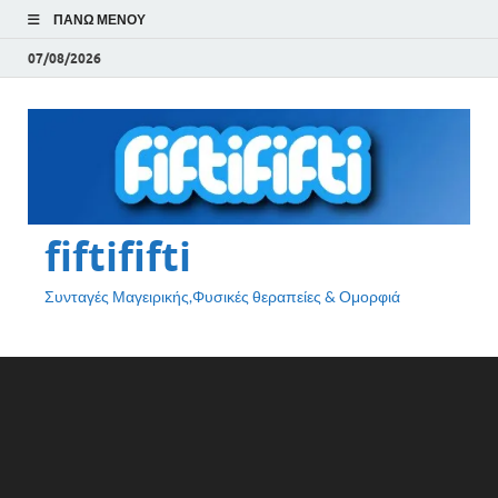
ΠΆΝΩ ΜΕΝΟΎ
07/08/2026
fiftififti
Συνταγές Μαγειρικής,Φυσικές θεραπείες & Ομορφιά