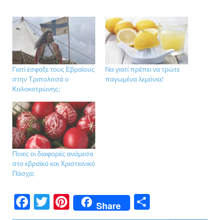
Γιατί έσφαξε τους Εβραίους
Να γιατί πρέπει να τρώτε
στην Τριπολιτσά ο
παγωμένα λεμόνια!
Κολοκοτρώνης;
Ποιες οι διαφορές ανάμεσα
στο εβραϊκό και Χριστιανικό
Πάσχα;
F
T
Pi
Μ
Share
ac
w
nt
οι