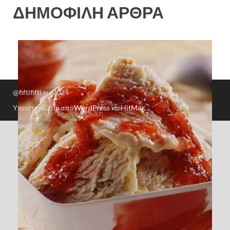
ΔΗΜΟΦΙΛΗ ΑΡΘΡΑ
@fiftififti.eu 2024
Υποστηρίζεται από
WordPress
και
HitMag
.