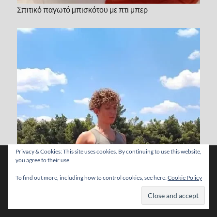
Σπιτικό παγωτό μπισκότου με πτι μπερ
Privacy & Cookies: This site uses cookies. By continuing to use this website,
Χρησιμοποιούμε cookies για να σας προσφέρουμε τη
you agree to their use.
βέλτιστη εμπειρία πλοήγησης στον ιστότοπό μας.
Μπορείτε να μάθετε ποια cookies χρησιμοποιούμε ή να τα
To find out more, including how to control cookies, see here:
Cookie Policy
απενεργοποιήσετε στις
ρυθμίσεις
.
Αποδοχή
Απώλεια βάρους: Πέντε top tips για να μην αποτύχει η