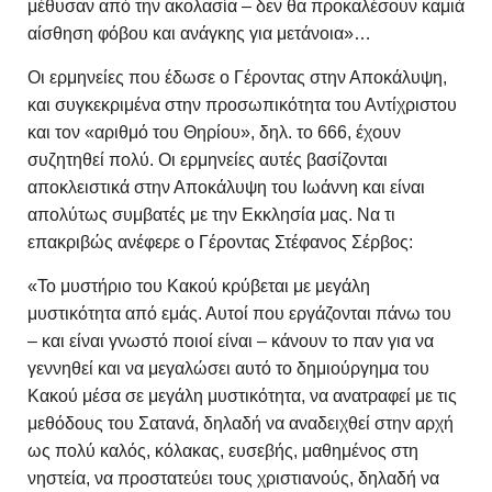
μέθυσαν από την ακολασία – δεν θα προκαλέσουν καμιά
αίσθηση φόβου και ανάγκης για μετάνοια»…
Οι ερμηνείες που έδωσε ο Γέροντας στην Αποκάλυψη,
και συγκεκριμένα στην προσωπικότητα του Αντίχριστου
και τον «αριθμό του Θηρίου», δηλ. το 666, έχουν
συζητηθεί πολύ. Οι ερμηνείες αυτές βασίζονται
αποκλειστικά στην Αποκάλυψη του Ιωάννη και είναι
απολύτως συμβατές με την Εκκλησία μας. Να τι
επακριβώς ανέφερε ο Γέροντας Στέφανος Σέρβος:
«Το μυστήριο του Κακού κρύβεται με μεγάλη
μυστικότητα από εμάς. Αυτοί που εργάζονται πάνω του
– και είναι γνωστό ποιοί είναι – κάνουν το παν για να
γεννηθεί και να μεγαλώσει αυτό το δημιούργημα του
Κακού μέσα σε μεγάλη μυστικότητα, να ανατραφεί με τις
μεθόδους του Σατανά, δηλαδή να αναδειχθεί στην αρχή
ως πολύ καλός, κόλακας, ευσεβής, μαθημένος στη
νηστεία, να προστατεύει τους χριστιανούς, δηλαδή να