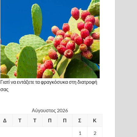
Γιατί να εντάξετε τα φραγκόσυκα στη διατροφή
σας
Αύγουστος 2026
Δ
Τ
Τ
Π
Π
Σ
Κ
1
2