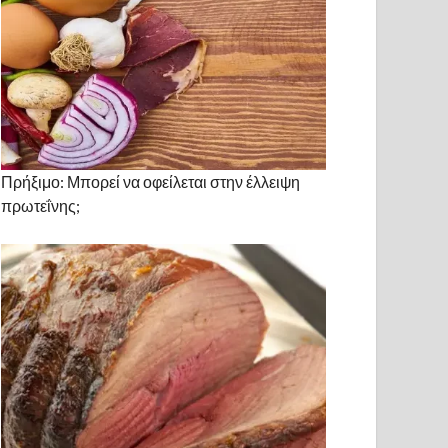
Πρήξιμο: Μπορεί να οφείλεται στην έλλειψη
πρωτεΐνης;