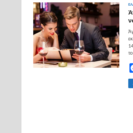
ΕΛ
Ά
ν
Άγ
εκ
14
το