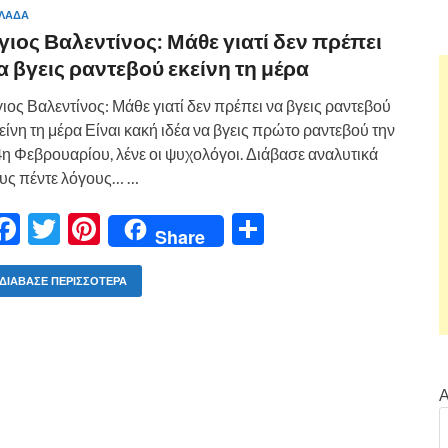
ΛΑΔΑ
γιος Βαλεντίνος: Μάθε γιατί δεν πρέπει
α βγεις ραντεβού εκείνη τη μέρα
ιος Βαλεντίνος: Μάθε γιατί δεν πρέπει να βγεις ραντεβού
είνη τη μέρα Είναι κακή ιδέα να βγεις πρώτο ραντεβού την
η Φεβρουαρίου, λένε οι ψυχολόγοι. Διάβασε αναλυτικά
υς πέντε λόγους… …
F
T
Pi
Μ
Share
ac
w
nt
οι
e
itt
er
ρ
ΔΙΆΒΑΣΕ ΠΕΡΙΣΣΌΤΕΡΑ
b
er
es
α
o
t
σ
o
τε
Α
k
ίτ