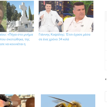
είου: «Πήγα στο μνήμα
Γιάννης Καψάλης: Έτσι έχασε μέσα
 που σκοτώθηκε, της
σε ένα χρόνο 34 κιλά
ισε να κουνιέται η
«