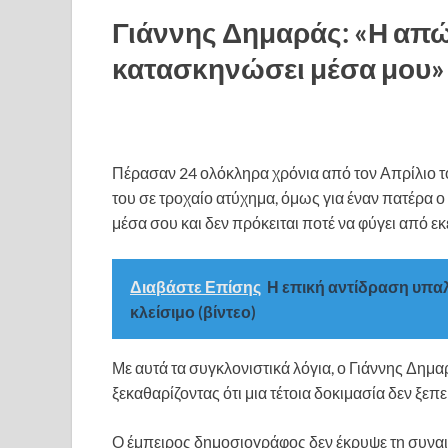
Γιάννης Δημαράς: «Η απώλ
κατασκηνώσει μέσα μου»
Πέρασαν 24 ολόκληρα χρόνια από τον Απρίλιο το
του σε τροχαίο ατύχημα, όμως για έναν πατέρα ο
μέσα σου και δεν πρόκειται ποτέ να φύγει από εκ
Διαβάστε Επίσης
Η επική αντίδραση υπαλ
κλείσιμο (βίντεο)
Με αυτά τα συγκλονιστικά λόγια, ο Γιάννης Δημ
ξεκαθαρίζοντας ότι μια τέτοια δοκιμασία δεν ξεπε
Ο έμπειρος δημοσιογράφος δεν έκρυψε τη συναι