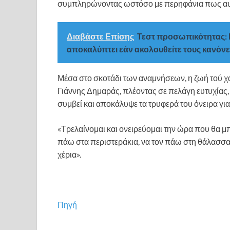
συμπληρώνοντας ωστόσο με περηφάνια πως αυτ
Διαβάστε Επίσης
Τεστ προσωπικότητας: Η
αποκαλύπτει εάν ακολουθείτε τους κανόνε
Μέσα στο σκοτάδι των αναμνήσεων, η ζωή τού χά
Γιάννης Δημαράς, πλέοντας σε πελάγη ευτυχίας, 
συμβεί και αποκάλυψε τα τρυφερά του όνειρα για
«Τρελαίνομαι και ονειρεύομαι την ώρα που θα μ
πάω στα περιστεράκια, να τον πάω στη θάλασσα…
χέρια».
Πηγή