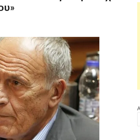
ου»
Α