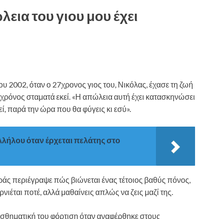
εια του γιου μου έχει
υ 2002, όταν ο 27χρονος γιος του, Νικόλας, έχασε τη ζωή
 χρόνος σταματά εκεί. «Η απώλεια αυτή έχει κατασκηνώσει
εί, παρά την ώρα που θα φύγεις κι εσύ».
λήλου όταν έρχεται πελάτης στο
αράς περιέγραψε πώς βιώνεται ένας τέτοιος βαθύς πόνος,
ρνιέται ποτέ, αλλά μαθαίνεις απλώς να ζεις μαζί της.
σθηματική του φόρτιση όταν αναφέρθηκε στους