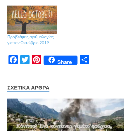
Προβλέψεις αριθμολογίας
για τον Οκτώβριο 2019
F
T
Pi
Μ
Share
ac
w
nt
οι
e
itt
er
ρ
b
er
es
α
ΣΧΕΤΙΚΆ ΆΡΘΡΑ
o
t
σ
o
τε
k
ίτ
ε