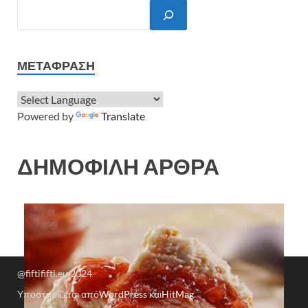
ΜΕΤΆΦΡΑΣΗ
Powered by
Translate
ΔΗΜΟΦΙΛΗ ΑΡΘΡΑ
@fiftififti.eu 2024
Υποστηρίζεται από
WordPress
και
HitMag
.