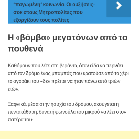
“παγωμένη” κοινωνία: Οι αυξήσεις-
σοκ στους Μητροπολίτες που
εξοργίζουν τους πολίτες
Η «βόμβα» μεγατόνων από το
πουθενά
Καθόμουν που λέτε στη βεράντα, όταν είδα να περνάει
από τον δρόμο ένας μπαμπάς που κρατούσε από το χέρι
το αγοράκι του –δεν πρέπει να ήταν πάνω από τριών
ετών.
Ξαφνικά, μέσα στην ησυχία του δρόμου, ακούγεται η
πεντακάθαρη, δυνατή φωνούλα του μικρού να λέει στον
πατέρα του: