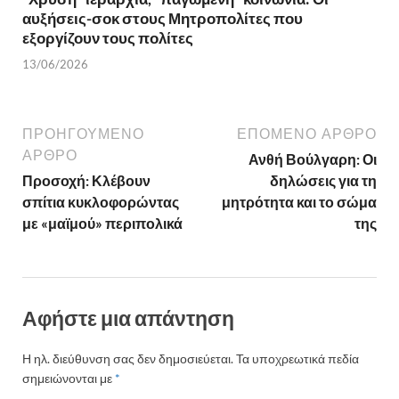
αυξήσεις-σοκ στους Μητροπολίτες που
εξοργίζουν τους πολίτες
13/06/2026
ΠΡΟΗΓΟΎΜΕΝΟ
ΕΠΌΜΕΝΟ ΆΡΘΡΟ
ΆΡΘΡΟ
Ανθή Βούλγαρη: Οι
Προσοχή: Κλέβουν
δηλώσεις για τη
σπίτια κυκλοφορώντας
μητρότητα και το σώμα
με «μαϊμού» περιπολικά
της
Αφήστε μια απάντηση
Η ηλ. διεύθυνση σας δεν δημοσιεύεται.
Τα υποχρεωτικά πεδία
σημειώνονται με
*