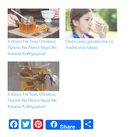
6 Λόγοι Για Τους Οποίους
Πόσο νερό χρειάζονται τα
Πρέπει Να Πίνετε Νερό Με
παιδιά ανα ηλικία
Κανέλα Καθημερινά!
6 Λόγοι Για Τους Οποίους
Πρέπει Να Πίνετε Νερό Με
Κανέλα Καθημερινά!
F
T
Pi
Μ
Share
ac
w
nt
οι