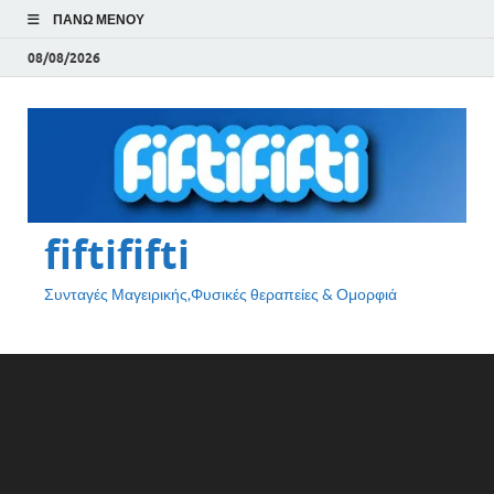
ΠΆΝΩ ΜΕΝΟΎ
08/08/2026
fiftififti
Συνταγές Μαγειρικής,Φυσικές θεραπείες & Ομορφιά