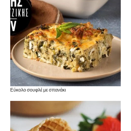
Εύκολο σουφλέ με σπανάκι