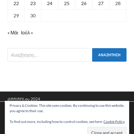
22
23
24
25
26
27
28
29
30
« Μάι
Ιούλ »
@fiftififti.eu 2024
Privacy & Cookies: This site uses cookies. By continuing to use this website,
Υποστηρίζεται από
WordPress
και
HitMag
.
Χρησιμοποιούμε cookies για να σας προσφέρουμε τη
you agree to their use.
βέλτιστη εμπειρία πλοήγησης στον ιστότοπό μας.
Μπορείτε να μάθετε ποια cookies χρησιμοποιούμε ή να τα
To find out more, including how to control cookies, see here:
Cookie Policy
απενεργοποιήσετε στις
ρυθμίσεις
.