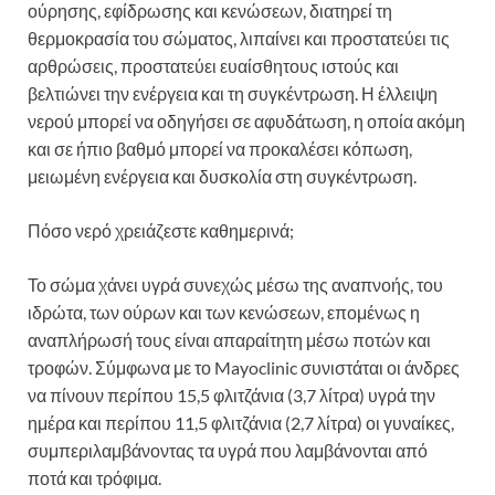
ούρησης, εφίδρωσης και κενώσεων, διατηρεί τη
θερμοκρασία του σώματος, λιπαίνει και προστατεύει τις
αρθρώσεις, προστατεύει ευαίσθητους ιστούς και
βελτιώνει την ενέργεια και τη συγκέντρωση. Η έλλειψη
νερού μπορεί να οδηγήσει σε αφυδάτωση, η οποία ακόμη
και σε ήπιο βαθμό μπορεί να προκαλέσει κόπωση,
μειωμένη ενέργεια και δυσκολία στη συγκέντρωση.
Πόσο νερό χρειάζεστε καθημερινά;
Το σώμα χάνει υγρά συνεχώς μέσω της αναπνοής, του
ιδρώτα, των ούρων και των κενώσεων, επομένως η
αναπλήρωσή τους είναι απαραίτητη μέσω ποτών και
τροφών. Σύμφωνα με το Mayoclinic συνιστάται οι άνδρες
να πίνουν περίπου 15,5 φλιτζάνια (3,7 λίτρα) υγρά την
ημέρα και περίπου 11,5 φλιτζάνια (2,7 λίτρα) οι γυναίκες,
συμπεριλαμβάνοντας τα υγρά που λαμβάνονται από
ποτά και τρόφιμα.