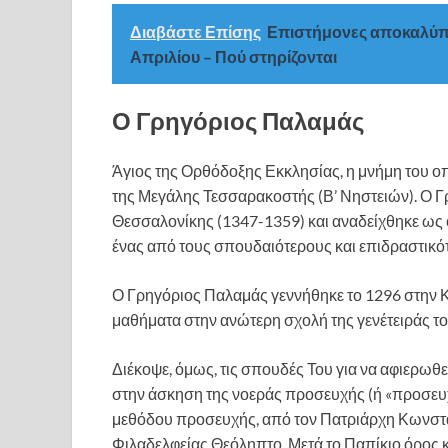
Διαβάστε Επίσης
Επιστήμονες αποκαλύπτ
Απριλίου – Πού στηρίζονται
Ο Γρηγόριος Παλαμάς
Άγιος της Ορθόδοξης Εκκλησίας, η μνήμη του οπ
της Μεγάλης Τεσσαρακοστής (Β’ Νηστειών). Ο 
Θεσσαλονίκης (1347-1359) και αναδείχθηκε ως
ένας από τους σπουδαιότερους και επιδραστικό
Ο Γρηγόριος Παλαμάς γεννήθηκε το 1296 στην
μαθήματα στην ανώτερη σχολή της γενέτειράς τ
Διέκοψε, όμως, τις σπουδές Του για να αφιερω
στην άσκηση της νοεράς προσευχής (ή «προσευχή
μεθόδου προσευχής, από τον Πατριάρχη Κωνστα
Φιλαδελφείας Θεόληπτο. Μετά το Παπίκιο όρος κ