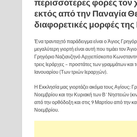
περισσότερες φορές τον χ
εκτός από την Παναγία Θε
διαφορετικές μορφές της
Ένα τρανταχτό παράδειγμα είναι ο Άγιος Γρηγόρι
μεγαλύτερη γιορτή είναι αυτή που τιμάει τον Άγι
Γρηγόριο Ναζιανζηνό Αρχιεπίσκοπο Κωνσταντινο
τρεις Ιεράρχες – προστάτες των γραμμάτων και 
Ιανουαρίου (Των τριών Ιεραρχών).
Η Εκκλησία μας γιορτάζει ακόμα τους Αγίους: 
Νοεμβρίου και την Κυριακή των Β´ Νηστειών (κιν
από την ορθόδοξη και στις 9 Μαρτίου από την κα
Νοεμβρίου.