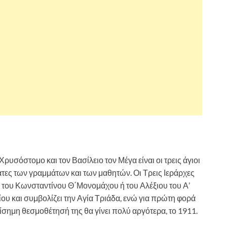
ρυσόστομο και τον Βασίλειο τον Μέγα είναι οι τρεις άγιοι
άτες των γραμμάτων και των μαθητών. Οι Τρεις Ιεράρχες
ια του Κωνσταντίνου Θ΄Μονομάχου ή του Αλέξιου του Α’
ίου και συμβολίζει την Αγία Τριάδα, ενώ για πρώτη φορά
πίσημη θεσμοθέτησή της θα γίνει πολύ αργότερα, το 1911.