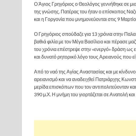
Ο Άγιος Γρηγόριος ο Θεολόγος γεννήθηκε σε μια
της γνώσης. Πατέρας του ήταν ο επίσκοπος Ναζι
και η Γοργονία που μνημονεύονται στις 9 Μαρτίο
Ο Γρηγόριος σπούδαζε για 13 χρόνια στην Παλαι
βαθιά φιλία με τον Μέγα Βασίλειο και πέρασε μα
του χρόνια επέστρεψε στην «ενεργό» δράση ως
και δυνατό ρητορικό λόγο τους Αρειανούς που ε
Από το ναό της Αγίας Αναστασίας και με κίνδυνο
αρειανισμό και να αναδειχθεί Πατριάρχης Κωνστ
μερίδα επισκόπων που τον αντιπολιτεύονταν και 
390 μ.Χ. Η μνήμη του γιορτάζεται σε Ανατολή και