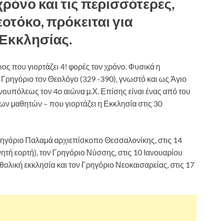
ρόνο και τις περισσότερες,
οτόκο, πρόκειται για
 Εκκλησίας.
ος που γιορτάζει 4! φορές τον χρόνο. Φυσικά η
ο Γρηγόριο τον Θεολόγο (329 -390), γνωστό και ως Άγιο
υπόλεως τον 4ο αιώνα μ.Χ. Επίσης είναι ένας από του
των μαθητών – που γιορτάζει η Εκκλησία στις 30
Γρηγόριο Παλαμά αρχιεπίσκοπο Θεσσαλονίκης, στις 14
ητή εορτή), τον Γρηγόριο Νύσσης, στις 10 Ιανουαρίου
θολική εκκλησία και τον Γρηγόριο Νεοκαισαρείας, στις 17