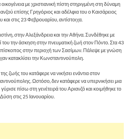
 οικογένεια με χριστιανική πίστη στηριγμένη στη δύναμη
ανζού επίσης Γρηγόριος και αδέλφια του ο Καισάρειος
υ και στις 23 Φεβρουαρίου, αντίστοιχα.
στίνη, στην Αλεξάνδρεια και την Αθήνα. Συνδέθηκε με
ζί του την άσκηση στην πνευματική ζωή στον Πόντο. Στα 43
 επίσκοπος στην περιοχή των Σασίμων. Πάλεψε με γνώση
ίχαν κατακλίσει την Κωνσταντινούπολη.
 της ζωής του κατάφερε να νικήσει ενάντια στον
αντινούπολης. Ωστόσο, δεν κατάφερε να υπερνικήσει μια
γύρισε πίσω στη γενέτειρά του Αριανζό και κοιμήθηκε το
 Δύση στις 25 Ιανουαρίου.