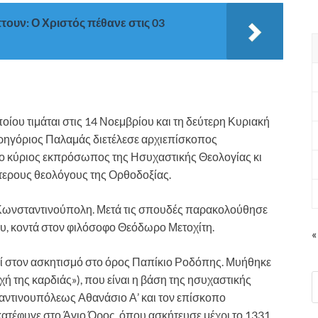
ουν: Ο Χριστός πέθανε στις 03
οίου τιμάται στις 14 Νοεμβρίου και τη δεύτερη Κυριακή
Γρηγόριος Παλαμάς διετέλεσε αρχιεπίσκοπος
 ο κύριος εκπρόσωπος της Ησυχαστικής Θεολογίας κι
τερους θεολόγους της Ορθοδοξίας.
 Κωνσταντινούπολη. Μετά τις σπουδές παρακολούθησε
ου, κοντά στον φιλόσοφο Θεόδωρο Μετοχίτη.
«
θεί στον ασκητισμό στο όρος Παπίκιο Ροδόπης. Μυήθηκε
 της καρδιάς»), που είναι η βάση της ησυχαστικής
ντινουπόλεως Αθανάσιο Α’ και τον επίσκοπο
ατέφυγε στο Άγιο Όρος, όπου ασκήτευσε μέχρι το 1331.