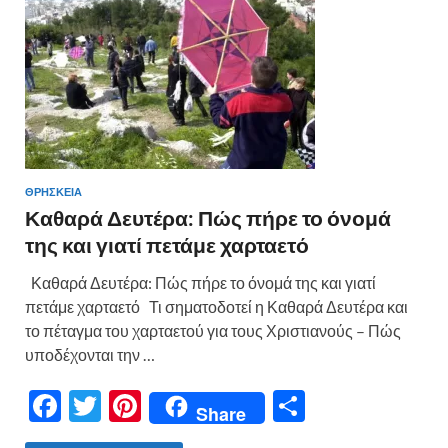
k
ίτ
ε
ΘΡΗΣΚΕΙΑ
Καθαρά Δευτέρα: Πώς πήρε το όνομά
της και γιατί πετάμε χαρταετό
Καθαρά Δευτέρα: Πώς πήρε το όνομά της και γιατί
πετάμε χαρταετό Τι σηματοδοτεί η Καθαρά Δευτέρα και
το πέταγμα του χαρταετού για τους Χριστιανούς – Πώς
υποδέχονται την …
F
T
Pi
Μ
Share
ac
w
nt
οι