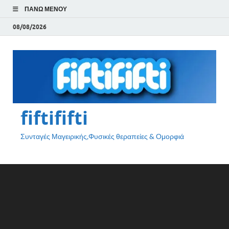
ΠΆΝΩ ΜΕΝΟΎ
08/08/2026
fiftififti
Συνταγές Μαγειρικής,Φυσικές θεραπείες & Ομορφιά