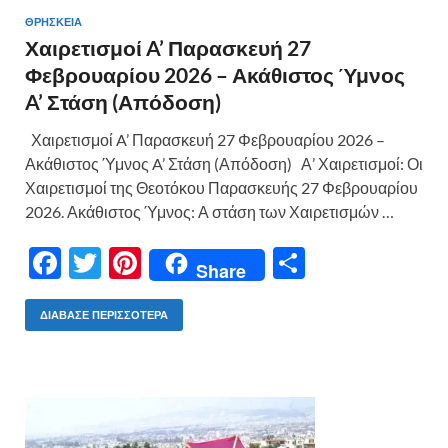
ΘΡΗΣΚΕΙΑ
Χαιρετισμοί A’ Παρασκευή 27
Φεβρουαρίου 2026 – Ακάθιστος Ύμνος
A’ Στάση (Απόδοση)
Χαιρετισμοί A’ Παρασκευή 27 Φεβρουαρίου 2026 –
Ακάθιστος Ύμνος A’ Στάση (Απόδοση) Α’ Χαιρετισμοί: Οι
Χαιρετισμοί της Θεοτόκου Παρασκευής 27 Φεβρουαρίου
2026. Ακάθιστος Ύμνος: Α στάση των Χαιρετισμών …
F
T
Pi
Μ
Share
ac
w
nt
οι
e
itt
er
ρ
ΔΙΆΒΑΣΕ ΠΕΡΙΣΣΌΤΕΡΑ
b
er
es
α
o
t
σ
o
τε