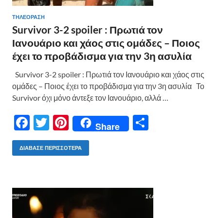
ΤΗΛΕΟΡΑΣΗ
Survivor 3-2 spoiler : Πρωτιά τον
Ιανουάριο και χάος στις ομάδες – Ποιος
έχει το προβάδισμα για την 3η ασυλία
Survivor 3-2 spoiler : Πρωτιά τον Ιανουάριο και χάος στις
ομάδες – Ποιος έχει το προβάδισμα για την 3η ασυλία Το
Survivor όχι μόνο άντεξε τον Ιανουάριο, αλλά …
F
T
Pi
Μ
Share
ac
w
nt
οι
e
itt
er
ρ
ΔΙΆΒΑΣΕ ΠΕΡΙΣΣΌΤΕΡΑ
b
er
es
α
o
t
σ
o
τε
k
ίτ