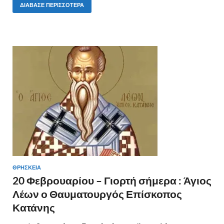
e
itt
er
ρ
ΔΙΆΒΑΣΕ ΠΕΡΙΣΣΌΤΕΡΑ
b
er
es
α
o
t
σ
o
τε
k
ίτ
ε
ΘΡΗΣΚΕΙΑ
20 Φεβρουαρίου – Γιορτή σήμερα : Άγιος
Λέων ο Θαυματουργός Επίσκοπος
Κατάνης