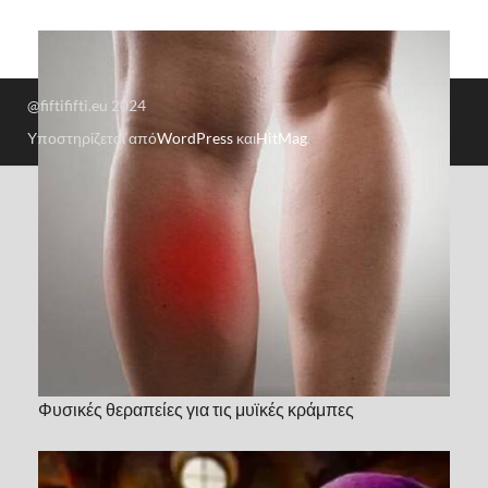
@fiftififti.eu 2024
Υποστηρίζεται από
WordPress
και
HitMag
.
Φυσικές θεραπείες για τις μυϊκές κράμπες