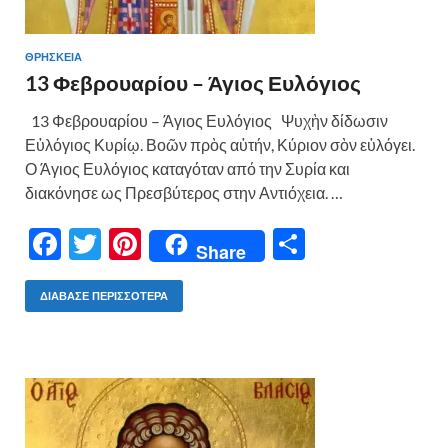
ΘΡΗΣΚΕΙΑ
13 Φεβρουαρίου – Άγιος Ευλόγιος
13 Φεβρουαρίου – Άγιος Ευλόγιος Ψυχὴν δίδωσιν
Εὐλόγιος Κυρίῳ. Βοῶν πρὸς αὐτήν, Κύριον σὸν εὐλόγει.
Ο Άγιος Ευλόγιος καταγόταν από την Συρία και
διακόνησε ως Πρεσβύτερος στην Αντιόχεια. …
F
T
Pi
Μ
Share
ac
w
nt
οι
e
itt
er
ρ
ΔΙΆΒΑΣΕ ΠΕΡΙΣΣΌΤΕΡΑ
b
er
es
α
o
t
σ
o
τε
k
ίτ