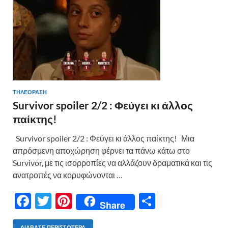
ε
ΤΗΛΕΟΡΑΣΗ
Survivor spoiler 2/2 : Φεύγει κι άλλος
παίκτης!
Survivor spoiler 2/2 : Φεύγει κι άλλος παίκτης! Μια
απρόσμενη αποχώρηση φέρνει τα πάνω κάτω στο
Survivor, με τις ισορροπίες να αλλάζουν δραματικά και τις
ανατροπές να κορυφώνονται …
F
T
Pi
Μ
Share
ac
w
nt
οι
ΔΙΆΒΑΣΕ ΠΕΡΙΣΣΌΤΕΡΑ