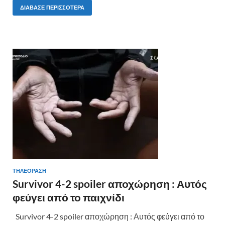
e
itt
er
ρ
ΔΙΆΒΑΣΕ ΠΕΡΙΣΣΌΤΕΡΑ
b
er
es
α
o
t
σ
o
τε
k
ίτ
ε
ΤΗΛΕΟΡΑΣΗ
Survivor 4-2 spoiler αποχώρηση : Αυτός
φεύγει από το παιχνίδι
Survivor 4-2 spoiler αποχώρηση : Αυτός φεύγει από το