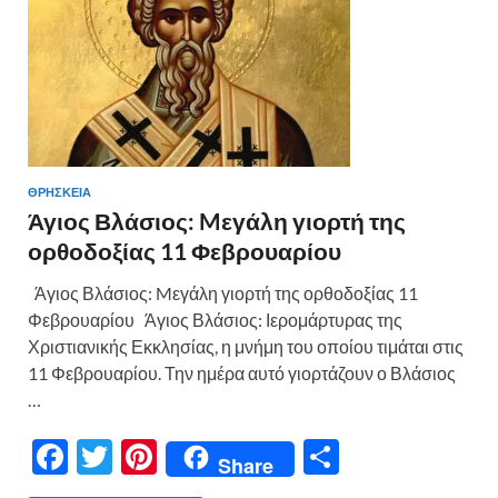
ε
ΘΡΗΣΚΕΙΑ
Άγιος Βλάσιος: Mεγάλη γιορτή της
ορθοδοξίας 11 Φεβρουαρίου
Άγιος Βλάσιος: Mεγάλη γιορτή της ορθοδοξίας 11
Φεβρουαρίου Άγιος Βλάσιος: Ιερομάρτυρας της
Χριστιανικής Εκκλησίας, η μνήμη του οποίου τιμάται στις
11 Φεβρουαρίου. Την ημέρα αυτό γιορτάζουν ο Βλάσιος
…
F
T
Pi
Μ
Share
ac
w
nt
οι