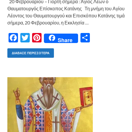
20 Φεβρουαρίου – Γιορτή σήμερα : Άγιος Λέων ο
Θαυματουργός Επίσκοπος Κατάνης Τη μνήμη του Αγίου
Λέοντος του Θαυματουργού και Επισκόπου Κατάνης τιμά
σήμερα, 20 Φεβρουαρίου, η Εκκλησία …
F
T
Pi
Μ
Share
ac
w
nt
οι
e
itt
er
ρ
ΔΙΆΒΑΣΕ ΠΕΡΙΣΣΌΤΕΡΑ
b
er
es
α
o
t
σ
o
τε
k
ίτ
ε