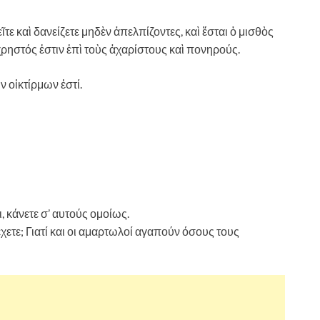
ε καὶ δανείζετε μηδὲν ἀπελπίζοντες, καὶ ἔσται ὁ μισθὸς
χρηστός ἐστιν ἐπὶ τοὺς ἀχαρίστους καὶ πονηρούς.
ν οἰκτίρμων ἐστί.
, κάνετε σ’ αυτούς ομοίως.
ετε; Γιατί και οι αμαρτωλοί αγαπούν όσους τους