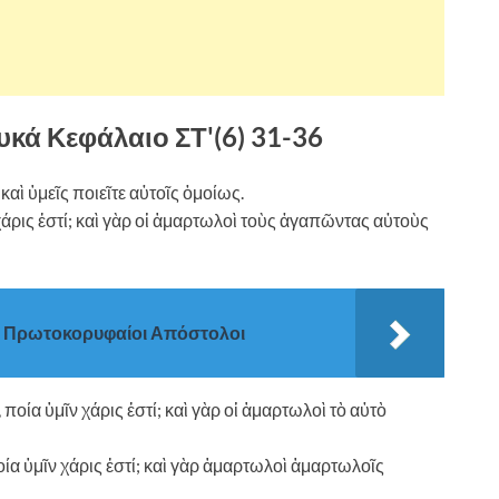
υκά Κεφάλαιο ΣΤ'(6) 31-36
καὶ ὑμεῖς ποιεῖτε αὐτοῖς ὁμοίως.
χάρις ἐστί; καὶ γὰρ οἱ ἁμαρτωλοὶ τοὺς ἀγαπῶντας αὐτοὺς
ος Πρωτοκορυφαίοι Απόστολοι
οία ὑμῖν χάρις ἐστί; καὶ γὰρ οἱ ἁμαρτωλοὶ τὸ αὐτὸ
οία ὑμῖν χάρις ἐστί; καὶ γὰρ ἁμαρτωλοὶ ἁμαρτωλοῖς