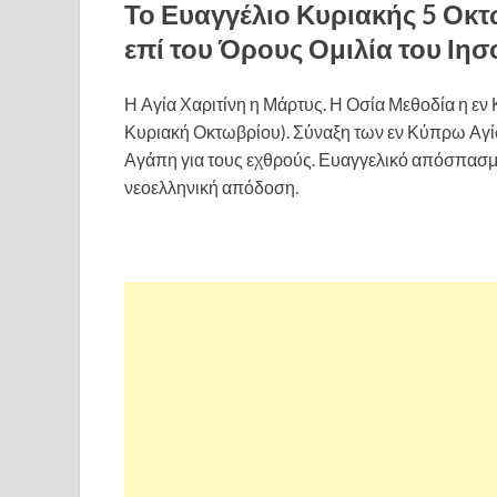
Το Ευαγγέλιο Κυριακής 5 Οκτ
επί του Όρους Ομιλία του Ιησ
Η Αγία Χαριτίνη η Μάρτυς. Η Οσία Μεθοδία η εν
Κυριακή Οκτωβρίου). Σύναξη των εν Κύπρω Αγί
Αγάπη για τους εχθρούς. Ευαγγελικό απόσπασμ
νεοελληνική απόδοση.