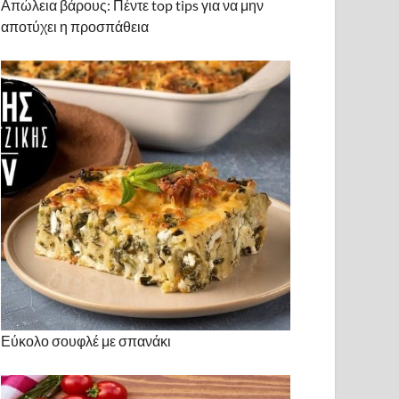
Απώλεια βάρους: Πέντε top tips για να μην
αποτύχει η προσπάθεια
Εύκολο σουφλέ με σπανάκι