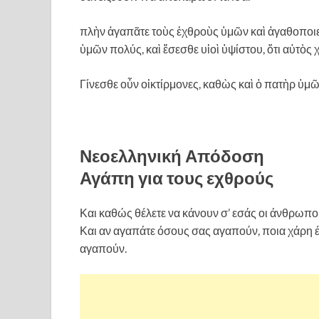
πλὴν ἀγαπᾶτε τοὺς ἐχθροὺς ὑμῶν καὶ ἀγαθοποιεῖτ
ὑμῶν πολύς, καὶ ἔσεσθε υἱοὶ ὑψίστου, ὅτι αὐτὸς 
Γίνεσθε οὖν οἰκτίρμονες, καθὼς καὶ ὁ πατὴρ ὑμῶ
Νεοελληνική Απόδοση
Αγάπη για τους εχθρούς
Και καθώς θέλετε να κάνουν σ’ εσάς οι άνθρωποι
Και αν αγαπάτε όσους σας αγαπούν, ποια χάρη έχ
αγαπούν.