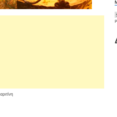
P
αριτίνη