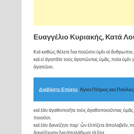
Ευαγγέλιο Κυριακής, Κατά Λο
Καὶ καθὼς θέλετε ἵνα ποιῶσιν ὑμῖν οἱ ἄνθρωποι, 
καὶ εἰ ἀγαπᾶτε τοὺς ἀγαπῶντας ὑμᾶς, ποία ὑμῖν 
ἀγαπῶσι.
Διαβάστε Επίσης
Άγιοι Πέτρος και Παύλ
καὶ ἐὰν ἀγαθοποιῆτε τοὺς ἀγαθοποιοῦντας ὑμᾶς, π
ποιοῦσι.
καὶ ἐὰν δανείζητε παρ᾿ ὧν ἐλπίζετε ἀπολαβεῖν, π
δανείζουσιν ἵνα ἀπολάβωσι τὰ ἴσα.