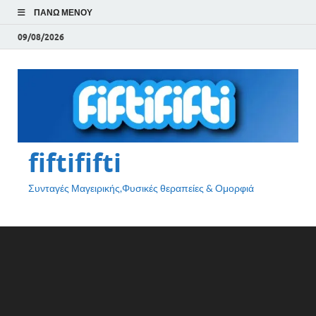
ΠΆΝΩ ΜΕΝΟΎ
09/08/2026
fiftififti
Συνταγές Μαγειρικής,Φυσικές θεραπείες & Ομορφιά