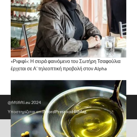
«Ριφιφί»: Η σειρά φαινόμενο του Σωτήρη Τσαφούλια
έρχεται σε Α’ τηλεοπτική προβολή στον Alpha
@fiftififti.eu 2024
Υποστηρίζεται από
WordPress
και
HitMag
.