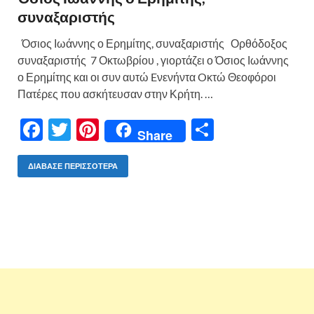
συναξαριστής
Όσιος Ιωάννης ο Ερημίτης, συναξαριστής Ορθόδοξος
συναξαριστής 7 Οκτωβρίου , γιορτάζει ο Όσιος Ιωάννης
ο Ερημίτης και οι συν αυτώ Eνενήντα Oκτώ Θεοφόροι
Πατέρες που ασκήτευσαν στην Κρήτη. …
F
T
Pi
Μ
Share
ac
w
nt
οι
e
itt
er
ρ
ΔΙΆΒΑΣΕ ΠΕΡΙΣΣΌΤΕΡΑ
b
er
es
α
o
t
σ
o
τε
k
ίτ
ε