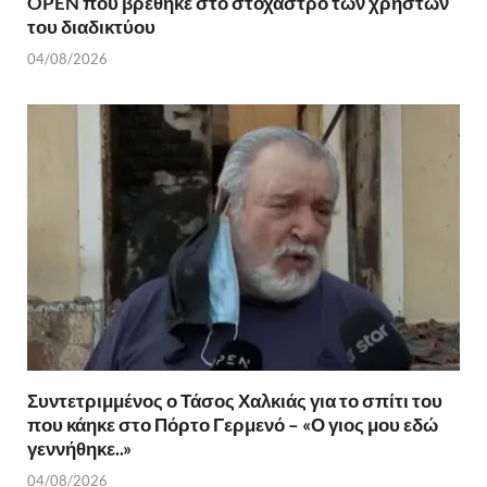
OPEN που βρέθηκε στο στόχαστρο των χρηστών
του διαδικτύου
04/08/2026
Συντετριμμένος ο Τάσος Χαλκιάς για το σπίτι του
που κάηκε στο Πόρτο Γερμενό – «Ο γιος μου εδώ
γεννήθηκε..»
04/08/2026