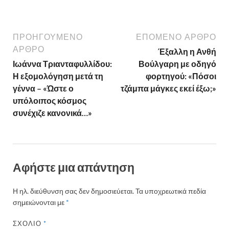
ΠΡΟΗΓΟΎΜΕΝΟ
ΕΠΌΜΕΝΟ ΆΡΘΡΟ
ΆΡΘΡΟ
Έξαλλη η Ανθή
Ιωάννα Τριανταφυλλίδου:
Βούλγαρη με οδηγό
Η εξομολόγηση μετά τη
φορτηγού: «Πόσοι
γέννα – «Ώστε ο
τζάμπα μάγκες εκεί έξω;»
υπόλοιπος κόσμος
συνέχιζε κανονικά…»
Αφήστε μια απάντηση
Η ηλ. διεύθυνση σας δεν δημοσιεύεται.
Τα υποχρεωτικά πεδία
σημειώνονται με
*
ΣΧΌΛΙΟ
*