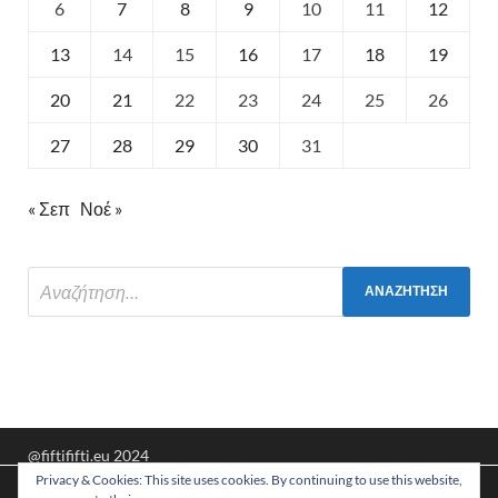
6
7
8
9
10
11
12
13
14
15
16
17
18
19
20
21
22
23
24
25
26
27
28
29
30
31
« Σεπ
Νοέ »
@fiftififti.eu 2024
Privacy & Cookies: This site uses cookies. By continuing to use this website,
Υποστηρίζεται από
WordPress
και
HitMag
.
Χρησιμοποιούμε cookies για να σας προσφέρουμε τη