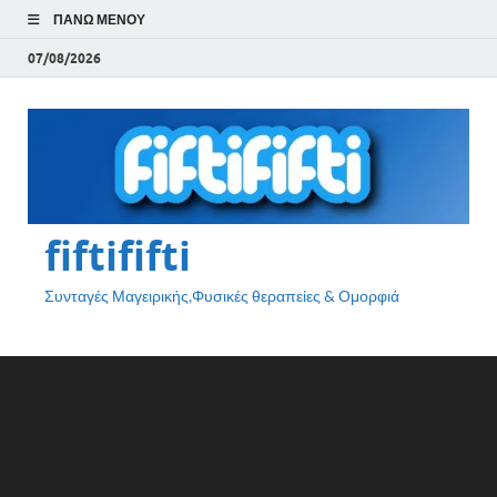
ΠΆΝΩ ΜΕΝΟΎ
07/08/2026
fiftififti
Συνταγές Μαγειρικής,Φυσικές θεραπείες & Ομορφιά