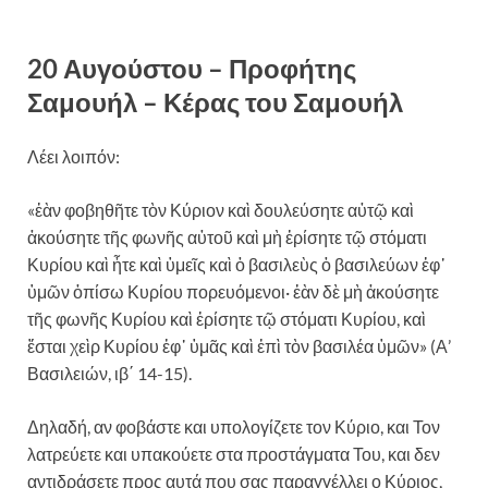
20 Αυγούστου – Προφήτης
Σαμουήλ – Κέρας του Σαμουήλ
Λέει λοιπόν:
«ἐὰν φοβηθῆτε τὸν Κύριον καὶ δουλεύσητε αὐτῷ καὶ
ἀκούσητε τῆς φωνῆς αὐτοῦ καὶ μὴ ἐρίσητε τῷ στόματι
Κυρίου καὶ ἦτε καὶ ὑμεῖς καὶ ὁ βασιλεὺς ὁ βασιλεύων ἐφ᾿
ὑμῶν ὀπίσω Κυρίου πορευόμενοι· ἐὰν δὲ μὴ ἀκούσητε
τῆς φωνῆς Κυρίου καὶ ἐρίσητε τῷ στόματι Κυρίου, καὶ
ἔσται χεὶρ Κυρίου ἐφ᾿ ὑμᾶς καὶ ἐπὶ τὸν βασιλέα ὑμῶν» (Α’
Βασιλειών, ιβ΄ 14-15).
Δηλαδή, αν φοβάστε και υπολογίζετε τον Κύριο, και Τον
λατρεύετε και υπακούετε στα προστάγματα Του, και δεν
αντιδράσετε προς αυτά που σας παραγγέλλει ο Κύριος,