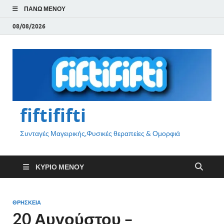
ΠΆΝΩ ΜΕΝΟΎ
08/08/2026
fiftififti
Συνταγές Μαγειρικής,Φυσικές θεραπείες & Ομορφιά
ΚΎΡΙΟ ΜΕΝΟΎ
ΘΡΗΣΚΕΙΑ
20 Αυγούστου –