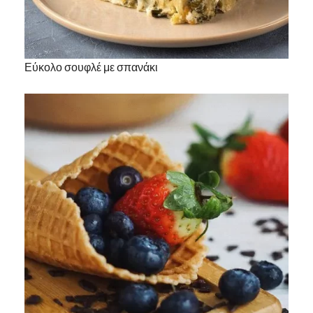
Εύκολο σουφλέ με σπανάκι