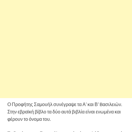
Ο Προφήτης Σαμουήλ συνέγραψε τα Α’ και Β’ Bασιλειών.
Στην εβραϊκή βίβλο τα δύο αυτά βιβλία είναι ενωμένα και
φέρουν το όνομα του.