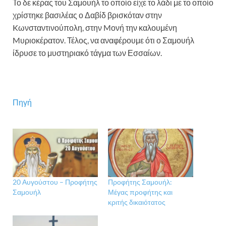
Το δε κέρας του Σαμουήλ το οποίο είχε το λάδι με το οποίο
χρίστηκε βασιλέας ο Δαβίδ βρισκόταν στην
Kωνσταντινούπολη, στην Mονή την καλουμένη
Mυριοκέρατον. Τέλος, να αναφέρουμε ότι ο Σαμουήλ
ίδρυσε το μυστηριακό τάγμα των Εσσαίων.
Πηγή
20 Αυγούστου – Προφήτης
Προφήτης Σαμουήλ:
Σαμουήλ
Μέγας προφήτης και
κριτής δικαιότατος