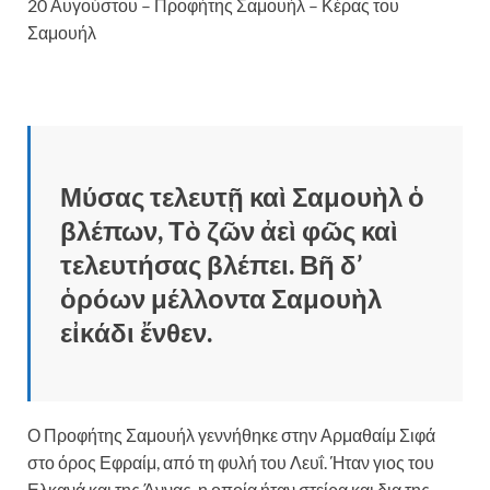
20 Αυγούστου – Προφήτης Σαμουήλ – Κέρας του
Σαμουήλ
Μύσας τελευτῇ καὶ Σαμουὴλ ὁ
βλέπων, Τὸ ζῶν ἀεὶ φῶς καὶ
τελευτήσας βλέπει. Βῆ δ’
ὁρόων μέλλοντα Σαμουὴλ
εἰκάδι ἔνθεν.
Ο Προφήτης Σαμουήλ γεννήθηκε στην Αρμαθαίμ Σιφά
στο όρος Εφραίμ, από τη φυλή του Λευΐ. Ήταν γιος του
Ελκανά και της Άννας, η οποία ήταν στείρα και δια της