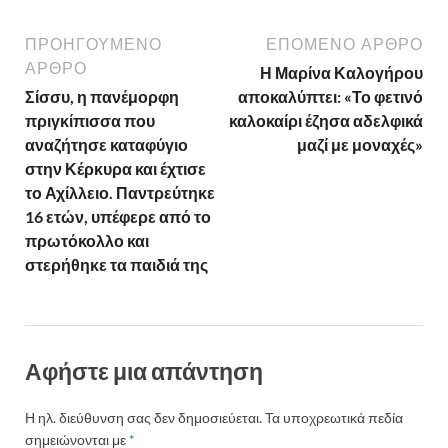
ΠΡΟΗΓΟΎΜΕΝΟ
ΕΠΌΜΕΝΟ ΆΡΘΡΟ
ΆΡΘΡΟ
Η Μαρίνα Καλογήρου
Σίσσυ, η πανέμορφη
αποκαλύπτει: «Το φετινό
πριγκίπισσα που
καλοκαίρι έζησα αδελφικά
αναζήτησε καταφύγιο
μαζί με μοναχές»
στην Κέρκυρα και έχτισε
το Αχίλλειο. Παντρεύτηκε
16 ετών, υπέφερε από το
πρωτόκολλο και
στερήθηκε τα παιδιά της
Αφήστε μια απάντηση
Η ηλ. διεύθυνση σας δεν δημοσιεύεται.
Τα υποχρεωτικά πεδία
σημειώνονται με
*