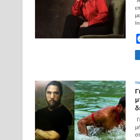
Αγ
επ
με
In
ΤΗ
Γ
μ
δ
Γι
μή
στ