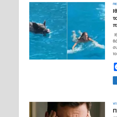
ΠΕ
Ι
τ
π
Ιθ
θά
συ
το
ΥΓ
Π