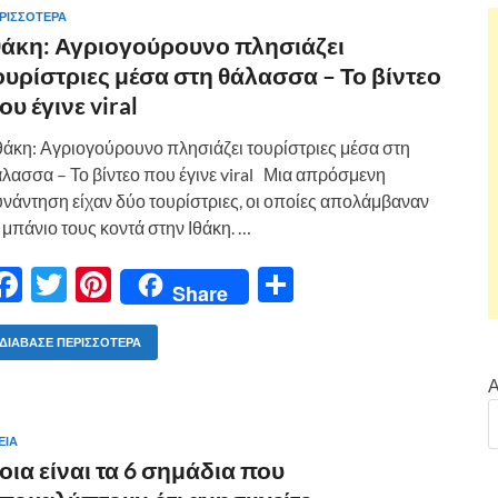
ΡΙΣΣΟΤΕΡΑ
θάκη: Αγριογούρουνο πλησιάζει
ουρίστριες μέσα στη θάλασσα – Το βίντεο
ου έγινε viral
άκη: Αγριογούρουνο πλησιάζει τουρίστριες μέσα στη
λασσα – Το βίντεο που έγινε viral Μια απρόσμενη
νάντηση είχαν δύο τουρίστριες, οι οποίες απολάμβαναν
 μπάνιο τους κοντά στην Ιθάκη. …
F
T
Pi
Μ
Share
ac
w
nt
οι
e
itt
er
ρ
ΔΙΆΒΑΣΕ ΠΕΡΙΣΣΌΤΕΡΑ
b
er
es
α
Α
o
t
σ
ΕΙΑ
o
τε
οια είναι τα 6 σημάδια που
k
ίτ