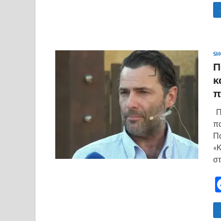
SH
Π
κ
π
Πα
π
Π
«Κ
στ