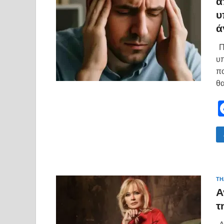
α
υ
ά
Πο
υπ
πο
θα
ΤΗ
Α
τ