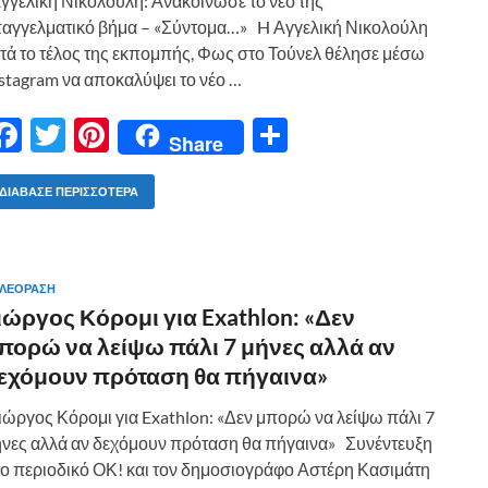
γελική Νικολούλη: Ανακοίνωσε το νέο της
αγγελματικό βήμα – «Σύντομα…» H Αγγελική Νικολούλη
τά το τέλος της εκπομπής, Φως στο Τούνελ θέλησε μέσω
stagram να αποκαλύψει το νέο …
F
T
Pi
Μ
Share
ac
w
nt
οι
e
itt
er
ρ
ΔΙΆΒΑΣΕ ΠΕΡΙΣΣΌΤΕΡΑ
b
er
es
α
o
t
σ
ΛΕΟΡΑΣΗ
o
τε
ιώργος Κόρομι για Exathlon: «Δεν
k
ίτ
πορώ να λείψω πάλι 7 μήνες αλλά αν
ε
εχόμουν πρόταση θα πήγαινα»
ώργος Κόρομι για Exathlon: «Δεν μπορώ να λείψω πάλι 7
νες αλλά αν δεχόμουν πρόταση θα πήγαινα» Συνέντευξη
ο περιοδικό ΟΚ! και τον δημοσιογράφο Αστέρη Κασιμάτη