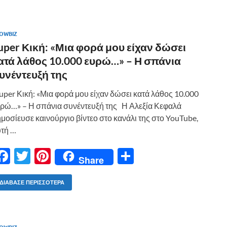
b
er
es
α
o
t
σ
OWBIZ
o
τε
uper Κική: «Μια φορά μου είχαν δώσει
k
ίτ
ατά λάθος 10.000 ευρώ…» – Η σπάνια
ε
υνέντευξή της
per Κική: «Μια φορά μου είχαν δώσει κατά λάθος 10.000
ρώ…» – Η σπάνια συνέντευξή της Η Αλεξία Κεφαλά
μοσίευσε καινούργιο βίντεο στο κανάλι της στο YouTube,
τή …
F
T
Pi
Μ
Share
ac
w
nt
οι
e
itt
er
ρ
ΔΙΆΒΑΣΕ ΠΕΡΙΣΣΌΤΕΡΑ
b
er
es
α
o
t
σ