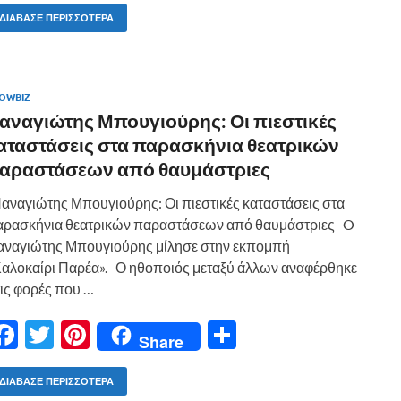
e
itt
er
ρ
ΔΙΆΒΑΣΕ ΠΕΡΙΣΣΌΤΕΡΑ
b
er
es
α
o
t
σ
OWBIZ
o
τε
αναγιώτης Μπουγιούρης: Οι πιεστικές
k
ίτ
αταστάσεις στα παρασκήνια θεατρικών
ε
αραστάσεων από θαυμάστριες
ναγιώτης Μπουγιούρης: Οι πιεστικές καταστάσεις στα
αρασκήνια θεατρικών παραστάσεων από θαυμάστριες O
αναγιώτης Μπουγιούρης μίλησε στην εκπομπή
αλοκαίρι Παρέα». Ο ηθοποιός μεταξύ άλλων αναφέρθηκε
ις φορές που …
F
T
Pi
Μ
Share
ac
w
nt
οι
e
itt
er
ρ
ΔΙΆΒΑΣΕ ΠΕΡΙΣΣΌΤΕΡΑ