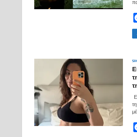
π
SH
Ε
τ
τ
Ευ
τη
μέ