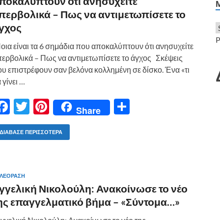
ποκαλύπτουν ότι ανησυχείτε
ε
περβολικά – Πως να αντιμετωπίσετε το
γχος
P
ια είναι τα 6 σημάδια που αποκαλύπτουν ότι ανησυχείτε
ερβολικά – Πως να αντιμετωπίσετε το άγχος Σκέψεις
υ επιστρέφουν σαν βελόνα κολλημένη σε δίσκο. Ένα «τι
 γίνει …
F
T
Pi
Μ
Share
ac
w
nt
οι
e
itt
er
ρ
ΔΙΆΒΑΣΕ ΠΕΡΙΣΣΌΤΕΡΑ
b
er
es
α
o
t
σ
ΛΕΟΡΑΣΗ
o
τε
γγελική Νικολούλη: Ανακοίνωσε το νέο
k
ίτ
ης επαγγελματικό βήμα – «Σύντομα…»
ε