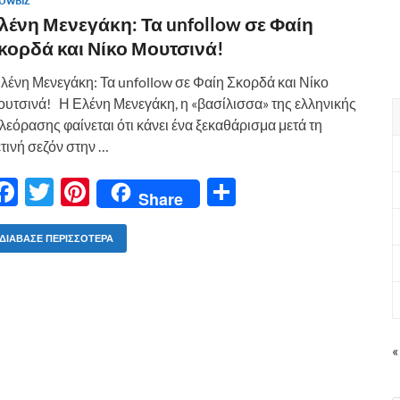
OWBIZ
o
τε
λένη Μενεγάκη: Τα unfollow σε Φαίη
k
ίτ
κορδά και Νίκο Μουτσινά!
ε
ένη Μενεγάκη: Τα unfollow σε Φαίη Σκορδά και Νίκο
υτσινά! Η Ελένη Μενεγάκη, η «βασίλισσα» της ελληνικής
λεόρασης φαίνεται ότι κάνει ένα ξεκαθάρισμα μετά τη
τινή σεζόν στην …
F
T
Pi
Μ
Share
ac
w
nt
οι
e
itt
er
ρ
ΔΙΆΒΑΣΕ ΠΕΡΙΣΣΌΤΕΡΑ
b
er
es
α
o
t
σ
o
τε
«
k
ίτ
ε