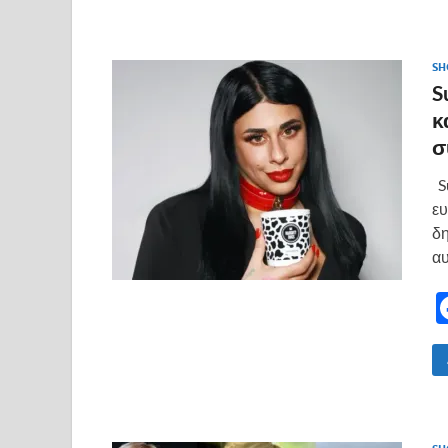
SH
S
κ
σ
Su
ευ
δη
αυ