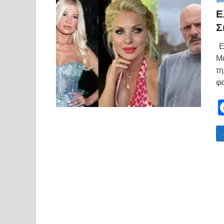
SH
Ε
Σ
Ελ
Μο
τη
φε