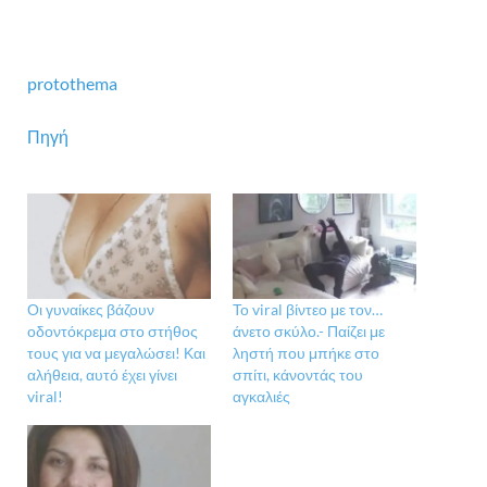
protothema
Πηγή
Οι γυναίκες βάζουν
Το viral βίντεο με τον…
οδοντόκρεμα στο στήθος
άνετο σκύλο.- Παίζει με
τους για να μεγαλώσει! Και
ληστή που μπήκε στο
αλήθεια, αυτό έχει γίνει
σπίτι, κάνοντάς του
viral!
αγκαλιές