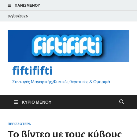
ΠΆΝΩ ΜΕΝΟΎ
07/08/2026
fiftififti
Συνταγές Μαγειρικής,Φυσικές θεραπείες & Ομορφιά
ΚΎΡΙΟ ΜΕΝΟΎ
ΠΕΡΙΣΣΟΤΕΡΑ
Το βίντεο με τους κύβους