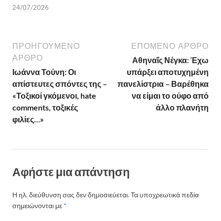
24/07/2026
ΠΡΟΗΓΟΎΜΕΝΟ
ΕΠΌΜΕΝΟ ΆΡΘΡΟ
ΆΡΘΡΟ
Αθηναΐς Νέγκα: Έχω
Ιωάννα Τούνη: Οι
υπάρξει αποτυχημένη
απίστευτες σπόντες της –
πανελίστρια – Βαρέθηκα
«Τοξικοί γκόμενοι, hate
να είμαι το ούφο από
comments, τοξικές
άλλο πλανήτη
φιλίες…»
Αφήστε μια απάντηση
Η ηλ. διεύθυνση σας δεν δημοσιεύεται.
Τα υποχρεωτικά πεδία
σημειώνονται με
*