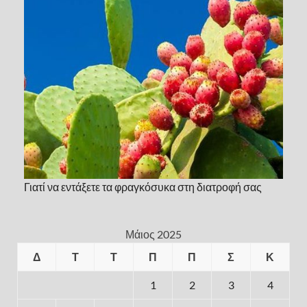
Γιατί να εντάξετε τα φραγκόσυκα στη διατροφή σας
Μάιος 2025
Δ
Τ
Τ
Π
Π
Σ
Κ
1
2
3
4