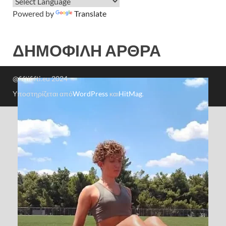
Powered by
Translate
ΔΗΜΟΦΙΛΗ ΑΡΘΡΑ
@fiftififti.eu 2024
Υποστηρίζεται από
WordPress
και
HitMag
.