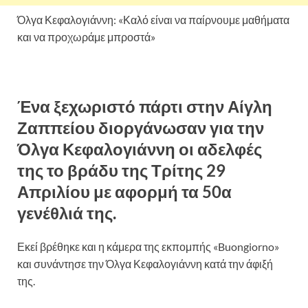
Όλγα Κεφαλογιάννη: «Καλό είναι να παίρνουμε μαθήματα
και να προχωράμε μπροστά»
Ένα ξεχωριστό πάρτι στην Αίγλη
Ζαππείου διοργάνωσαν για την
Όλγα Κεφαλογιάννη οι αδελφές
της το βράδυ της Τρίτης 29
Απριλίου με αφορμή τα 50α
γενέθλιά της.
Εκεί βρέθηκε και η κάμερα της εκπομπής «Buongiorno»
και συνάντησε την Όλγα Κεφαλογιάννη κατά την άφιξή
της.