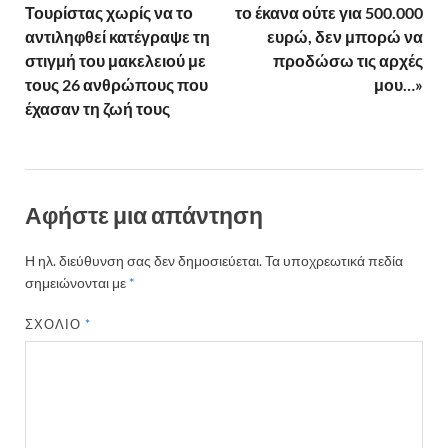
Τουρίστας χωρίς να το
το έκανα ούτε για 500.000
αντιληφθεί κατέγραψε τη
ευρώ, δεν μπορώ να
στιγμή του μακελειού με
προδώσω τις αρχές
τους 26 ανθρώπους που
μου…»
έχασαν τη ζωή τους
Αφήστε μια απάντηση
Η ηλ. διεύθυνση σας δεν δημοσιεύεται.
Τα υποχρεωτικά πεδία
σημειώνονται με
*
ΣΧΌΛΙΟ
*