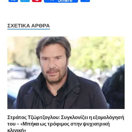
ac
w
nt
οι
e
itt
er
ρ
b
er
es
α
ΣΧΕΤΙΚΆ ΆΡΘΡΑ
o
t
σ
o
τε
k
ίτ
ε
Στράτος Τζώρτζογλου: Συγκλονίζει η εξομολόγησή
του – «Μπήκα ως τρόφιμος στην ψυχιατρική
κλινική»