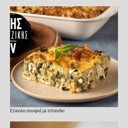
Εύκολο σουφλέ με σπανάκι