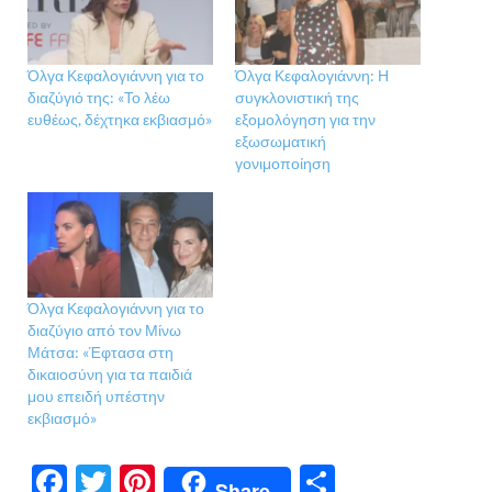
Όλγα Κεφαλογιάννη για το
Όλγα Κεφαλογιάννη: Η
διαζύγιό της: «Το λέω
συγκλονιστική της
ευθέως, δέχτηκα εκβιασμό»
εξομολόγηση για την
εξωσωματική
γονιμοποίηση
Όλγα Κεφαλογιάννη για το
διαζύγιο από τον Μίνω
Μάτσα: «Έφτασα στη
δικαιοσύνη για τα παιδιά
μου επειδή υπέστην
εκβιασμό»
F
T
Pi
Μ
Share