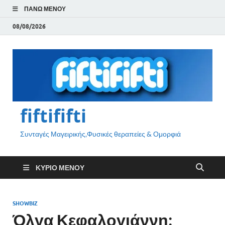
ΠΆΝΩ ΜΕΝΟΎ
08/08/2026
fiftififti
Συνταγές Μαγειρικής,Φυσικές θεραπείες & Ομορφιά
ΚΎΡΙΟ ΜΕΝΟΎ
SHOWBIZ
Όλγα Κεφαλογιάννη: