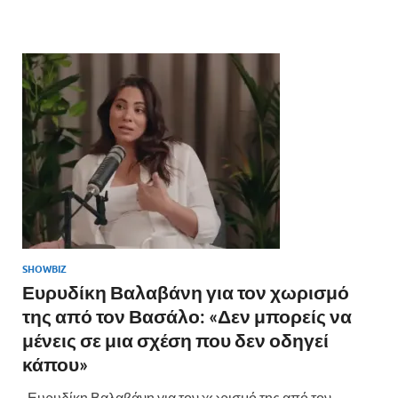
b
er
es
α
o
t
σ
o
τε
k
ίτ
ε
SHOWBIZ
Ευρυδίκη Βαλαβάνη για τον χωρισμό
της από τον Βασάλο: «Δεν μπορείς να
μένεις σε μια σχέση που δεν οδηγεί
κάπου»
Ευρυδίκη Βαλαβάνη για τον χωρισμό της από τον