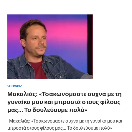
b
er
es
α
o
t
σ
o
τε
k
ίτ
ε
SHOWBIZ
Μακαλιάς: «Τσακωνόμαστε συχνά με τη
γυναίκα μου και μπροστά στους φίλους
μας… Το δουλεύουμε πολύ»
Μακαλιάς: «Τσακωνόμαστε συχνά με τη γυναίκα μου και
μπροστά στους φίλους μας… Το δουλεύουμε πολύ»