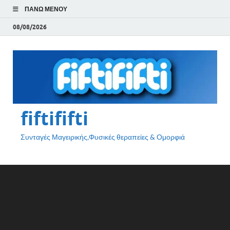
ΠΆΝΩ ΜΕΝΟΎ
08/08/2026
fiftififti
Συνταγές Μαγειρικής,Φυσικές θεραπείες & Ομορφιά