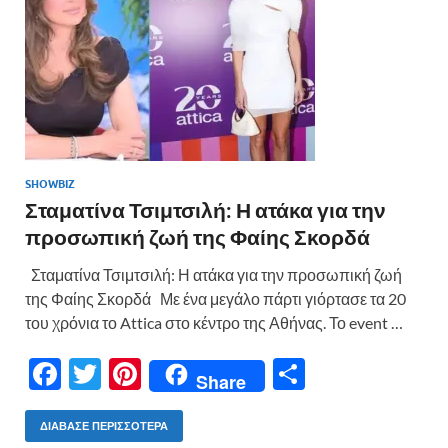
ε
SHOWBIZ
Σταματίνα Τσιμτσιλή: Η ατάκα για την
προσωπική ζωή της Φαίης Σκορδά
Σταματίνα Τσιμτσιλή: Η ατάκα για την προσωπική ζωή
της Φαίης Σκορδά Με ένα μεγάλο πάρτι γιόρτασε τα 20
του χρόνια το Attica στο κέντρο της Αθήνας. Το event …
F
T
Pi
Μ
Share
ac
w
nt
οι
e
itt
er
ρ
ΔΙΆΒΑΣΕ ΠΕΡΙΣΣΌΤΕΡΑ