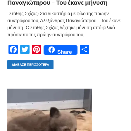
Παναγιώταρου – Του έκανε μήνυση
Στάθης Σχίζας: Στα δικαστήρια με φίλο της πρώην
συντρόφου του, Αλεξάνδρας Παναγιώταρου – Του έκανε
μήνυση Ο Στάθης Σχίζας δέχτηκε μήνυση από φιλικό
πρόσωπο της πρώην συντρόφου του, …
F
T
Pi
Μ
Share
ac
w
nt
οι
e
itt
er
ρ
ΔΙΆΒΑΣΕ ΠΕΡΙΣΣΌΤΕΡΑ
b
er
es
α
o
t
σ
o
τε
k
ίτ
ε