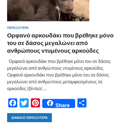
ΠΕΡΙΣΣΟΤΕΡΑ
Ορφανό αρκουδάκι που βρέθηκε μόνο
του σε δάσος μεγαλώνει από
ανθρώπους ντυμένους αρκούδες
Ορφανό αρκουδάκι που βρέθηκε μόνο του σε δάσος
μεγαλώνει από ανθρώπους ντυμένους αρκούδες
Ορφανό αρκουδάκι που βρέθηκε μόνο του σε δάσος
μεγαλώνει από ανθρώπους μεταμφιεσμένους σε
αρκούδες (βίντεο) …
F
T
Pi
Μ
Share
ac
w
nt
οι
e
itt
er
ρ
ΔΙΆΒΑΣΕ ΠΕΡΙΣΣΌΤΕΡΑ