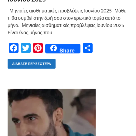
Μηνιαίες αισθηματικές προβλέψεις Ιουνίου 2025 Μάθε
τι θα συμβεί στην ζωή σου στον ερωτικό τομέα αυτό το
μήνα. Μηνιαίες αισθηματικές προβλέψεις Ιουνίου 2025
Eίναι ένας μήνας που …
F
T
Pi
Μ
Share
ac
w
nt
οι
e
itt
er
ρ
ΔΙΆΒΑΣΕ ΠΕΡΙΣΣΌΤΕΡΑ
b
er
es
α
o
t
σ
o
τε
k
ίτ
ε