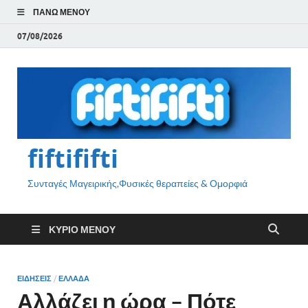
ΠΆΝΩ ΜΕΝΟΎ
07/08/2026
fiftififti
Συνταγές Μαγειρικής,Φυσικές θεραπείες & Ομορφιά
ΚΎΡΙΟ ΜΕΝΟΎ
ΕΙΔΗΣΕΙΣ
/
ΕΛΛΑΔΑ
Αλλάζει η ώρα – Πότε