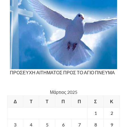
ΠΡΟΣΕΥΧΗ ΑΙΤΗΜΑΤΟΣ ΠΡΟΣ ΤΟ ΑΓΙΟ ΠΝΕΥΜΑ
Μάρτιος 2025
Δ
Τ
Τ
Π
Π
Σ
Κ
1
2
3
4
5
6
7
8
9