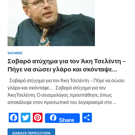
ε
SHOWBIZ
Σοβαρό ατύχημα για τον Άκη Τσελέντη –
Πήγε να σώσει γλάρο και σκόνταψε…
Σοβαρό ατύχημα για τον Άκη Τσελέντη – Πήγε να σώσει
γλάρο και σκόνταψε… Σοβαρό ατύχημα για τον
ΆκηΤσελέντη. Ο σεισμολόγος προσπάθησε, όπως
αποκάλυψε στον προσωπικό του λογαριασμό στο …
F
T
Pi
Μ
Share
ac
w
nt
οι
ΔΙΆΒΑΣΕ ΠΕΡΙΣΣΌΤΕΡΑ