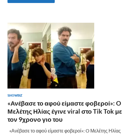
e
itt
er
ρ
b
er
es
α
o
t
σ
o
τε
k
ίτ
ε
SHOWBIZ
«Ανέβασε το αφού είμαστε φοβεροί»: O
Μελέτης Ηλίας έγινε viral στο Tik Tok με
τον 9χρονο γιο του
«Ανέβασε το αφού είμαστε φοβεροί»: O Μελέτης Ηλίας