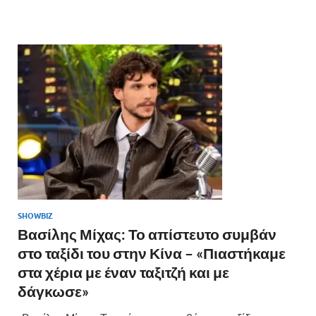
b
er
es
α
o
t
σ
o
τε
k
ίτ
ε
SHOWBIZ
Βασίλης Μίχας: Το απίστευτο συμβάν
στο ταξίδι του στην Κίνα – «Πιαστήκαμε
στα χέρια με έναν ταξιτζή και με
δάγκωσε»