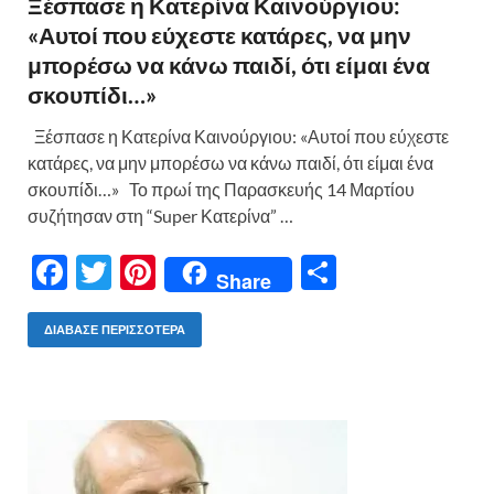
Ξέσπασε η Κατερίνα Καινούργιου:
«Αυτοί που εύχεστε κατάρες, να μην
μπορέσω να κάνω παιδί, ότι είμαι ένα
σκουπίδι…»
Ξέσπασε η Κατερίνα Καινούργιου: «Αυτοί που εύχεστε
κατάρες, να μην μπορέσω να κάνω παιδί, ότι είμαι ένα
σκουπίδι…» Το πρωί της Παρασκευής 14 Μαρτίου
συζήτησαν στη “Super Κατερίνα” …
F
T
Pi
Μ
Share
ac
w
nt
οι
e
itt
er
ρ
ΔΙΆΒΑΣΕ ΠΕΡΙΣΣΌΤΕΡΑ
b
er
es
α
o
t
σ
o
τε
k
ίτ