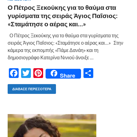
Ο Πέτρος Ξεκούκης για το θαύμα στα
γυρίσματα της σειράς Άγιος Παΐσιος:
«Σταμάτησε ο αέρας και…»
Ο Πέτρος Ξεκούκης για το θαύμα στα γυρίσματα της
σειράς Άγιος Παΐσιος: «Σταμάτησε ο αέρας και…» Στην
κάμερα της εκπομπής «Πάμε Δανάη» και τη
δημοσιογράφο Κατερίνα Νινιού άνοιξε …
F
T
Pi
Μ
Share
ac
w
nt
οι
e
itt
er
ρ
ΔΙΆΒΑΣΕ ΠΕΡΙΣΣΌΤΕΡΑ
b
er
es
α
o
t
σ
o
τε
k
ίτ