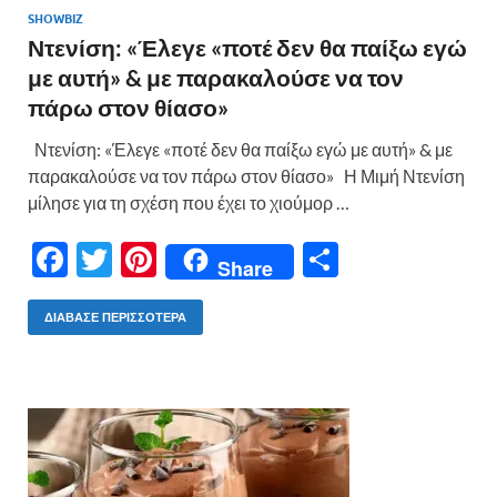
SHOWBIZ
Ντενίση: «Έλεγε «ποτέ δεν θα παίξω εγώ
με αυτή» & με παρακαλούσε να τον
πάρω στον θίασο»
Ντενίση: «Έλεγε «ποτέ δεν θα παίξω εγώ με αυτή» & με
παρακαλούσε να τον πάρω στον θίασο» Η Μιμή Ντενίση
μίλησε για τη σχέση που έχει το χιούμορ …
F
T
Pi
Μ
Share
ac
w
nt
οι
e
itt
er
ρ
ΔΙΆΒΑΣΕ ΠΕΡΙΣΣΌΤΕΡΑ
b
er
es
α
o
t
σ
o
τε
k
ίτ