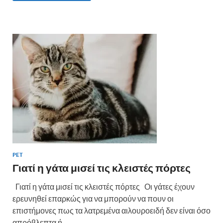
b
er
es
α
o
t
σ
o
τε
k
ίτ
ε
PET
Γιατί η γάτα μισεί τις κλειστές πόρτες
Γιατί η γάτα μισεί τις κλειστές πόρτες Οι γάτες έχουν
ερευνηθεί επαρκώς για να μπορούν να πουν οι
επιστήμονες πως τα λατρεμένα αιλουροειδή δεν είναι όσο
απρόβλεπτα ή …