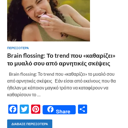
ε
ΠΕΡΙΣΣΟΤΕΡΑ
Brain flossing: Το trend που «καθαρίζει»
το μυαλό σου από αρνητικές σκέψεις
Brain flossing: Το trend που «καθαρίζει» το μυαλό σου
από αρνητικές σκέψεις Εάν είσαι από εκείνους που θα
ήθελαν με κάποιον μαγικό τρόπο να καταφέρουν να
καθαρίσουν το …
F
T
Pi
Μ
Share
ac
w
nt
οι
e
itt
er
ρ
ΔΙΆΒΑΣΕ ΠΕΡΙΣΣΌΤΕΡΑ