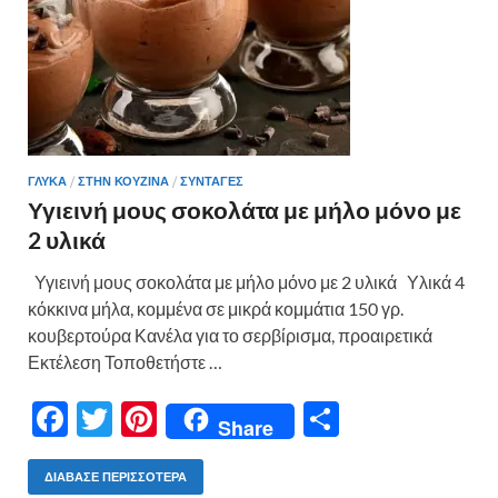
ε
ΓΛΥΚΑ
/
ΣΤΗΝ ΚΟΥΖΙΝΑ
/
ΣΥΝΤΑΓΕΣ
Υγιεινή μους σοκολάτα με μήλο μόνο με
2 υλικά
Υγιεινή μους σοκολάτα με μήλο μόνο με 2 υλικά Υλικά 4
κόκκινα μήλα, κομμένα σε μικρά κομμάτια 150 γρ.
κουβερτούρα Κανέλα για το σερβίρισμα, προαιρετικά
Εκτέλεση Τοποθετήστε …
F
T
Pi
Μ
Share
ac
w
nt
οι
e
itt
er
ρ
ΔΙΆΒΑΣΕ ΠΕΡΙΣΣΌΤΕΡΑ