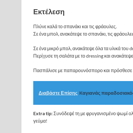
Εκτέλεση
Πλύνε καλά το σπανάκι και τις φράουλες.
Σε ένα μπολ, ανακάτεψε το σπανάκι, τις φράουλες
Σε ένα μικρό μπολ, ανακάτεψε όλα τα υλικά του dr
Περίχυσε τη σαλάτα με το dressing και ανακάτεψ
Πασπάλισε με παπαρουνόσπορο και πρόσθεσε κι
Διαβάστε Επίσης
Kαγιανάς παραδοσιακό
Extra tip:
Συνόδεψέ τη με φρυγανισμένο ψωμί ολι
γεύμα!