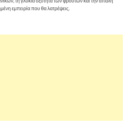
νικών, τη γλυκιά οξύτητα των φρούτων και την απαλή
μένη εμπειρία που θα λατρέψεις.