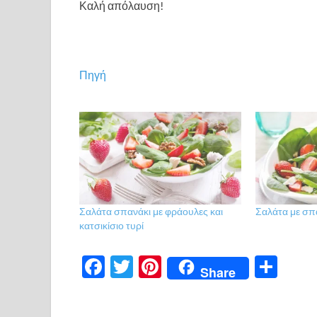
Καλή απόλαυση!
Πηγή
Σαλάτα σπανάκι με φράουλες και
Σαλάτα με σπ
κατσικίσιο τυρί
F
T
Pi
Μ
Share
ac
w
nt
οι
e
itt
er
ρ