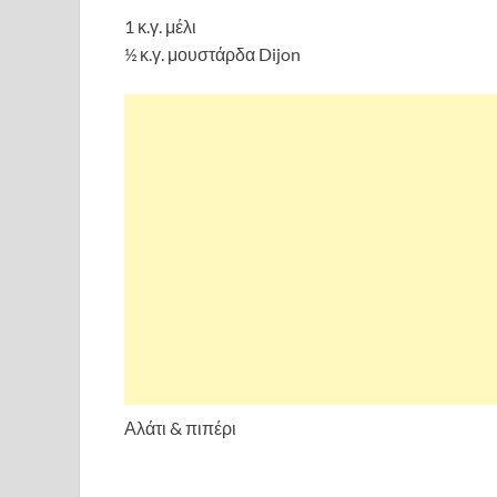
1 κ.γ. μέλι
½ κ.γ. μουστάρδα Dijon
Αλάτι & πιπέρι