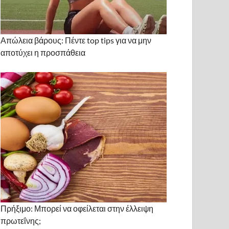
Απώλεια βάρους: Πέντε top tips για να μην
αποτύχει η προσπάθεια
Πρήξιμο: Μπορεί να οφείλεται στην έλλειψη
πρωτεΐνης;