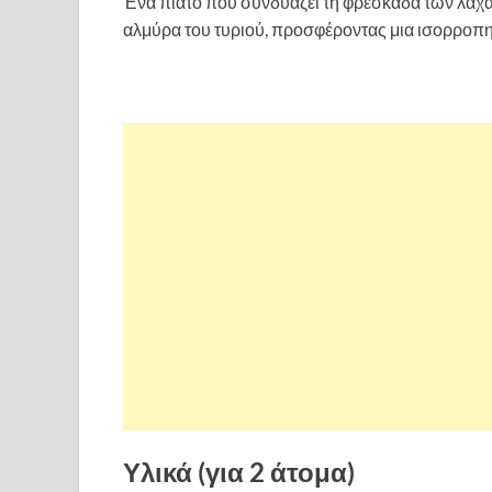
Ένα πιάτο που συνδυάζει τη φρεσκάδα των λαχα
αλμύρα του τυριού, προσφέροντας μια ισορροπη
Υλικά (για 2 άτομα)