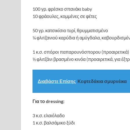
100 γρ. φρέσκο σπανάκι baby
10 φράουλες, κομμένες σε φέτες
50 γρ. κατσικίσιο τυρί, θρυμματισμένο
¼ φλιτζανιού καρύδια ή αμύγδαλα, καβουρδισμέ
1 κ.σ. σπόροι παπαρουνόσπορου (προαιρετικά)
½ φλιτζάνι βρασμένο κινόα (προαιρετικά, για έξτ
Διαβάστε Επίσης
Κεφτεδάκια σμυρνέικα
Για το dressing:
3 κ.σ. ελαιόλαδο
1 κ.σ. βαλσάμικο ξύδι