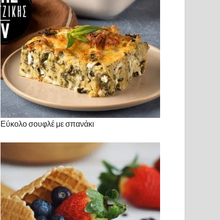
Εύκολο σουφλέ με σπανάκι