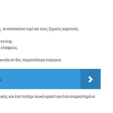
, το κατσικίσιο τυρί και τους ξηρούς καρπούς.
essing.
ε ελαφρώς.
νόα αν θες περισσότερη ενέργεια.
ς
κής και ένα ποτήρι λευκό κρασί για ένα ισορροπημένο