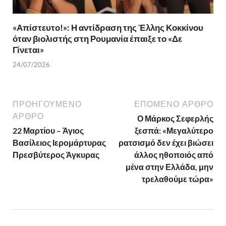
«Απίστευτο!»: Η αντίδραση της Έλλης Κοκκίνου
όταν βιολιστής στη Ρουμανία έπαιξε το «Δε
Γίνεται»
24/07/2026
ΠΡΟΗΓΟΎΜΕΝΟ
ΕΠΌΜΕΝΟ ΆΡΘΡΟ
ΆΡΘΡΟ
Ο Μάρκος Σεφερλής
22 Μαρτίου – Άγιος
ξεσπά: «Μεγαλύτερο
Βασίλειος Ιερομάρτυρας
ρατσισμό δεν έχει βιώσει
Πρεσβύτερος Άγκυρας
άλλος ηθοποιός από
μένα στην Ελλάδα, μην
τρελαθούμε τώρα»