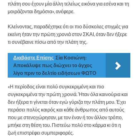
πλάτη σου έχουν μία άλλη τελείως εικόνα για εσένα και τη
μοιράζονται δημόσια», ανέφερε.
Κλείνοντας, παραδέχτηκε ότι οι πιο δύσκολες στιγμές για
εκείνη ήταν την πρώτη χρονιά στον ΣΚΑΙ, όταν δεν ήξερε
τι συνέβαινε πίσω από την πλάτη της.
Διαβάστε Επίσης
Σία Κοσιώνη:
Αποκάλυψε πως διώχνει το άγχος
λίγο πριν το δελτίο ειδήσεων ΦΩΤΟ
«Η περίοδος είναι πολύ συγκεκριμένη και πιο
συγκεκριμένα την πρώτη χρονιά. Ήταν όλα καινούρια και
δεν ήξερα τι γίνεται όταν εγώ γύριζα την πλάτη μου. Έχει
περάσει πολύς καιρός και κάθε άνθρωπος από αυτούς
που με στενοχώρησαν, με τον έναν ή τον άλλον τρόπο,
μπήκε στη θέση του. Πιστεύω πολύ στο κάρμα κι ότι η
ζωή επιστρέφει συμπεριφορές.