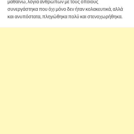
μαθαίνω, λόγια ανθρώπων με τους οποίους
συνεργάστηκα που όχι μόνο δεν ήταν κολακευτικά, αλλά
και ανυπόστατα, πληγώθηκα πολύ και στενοχωρήθηκα.