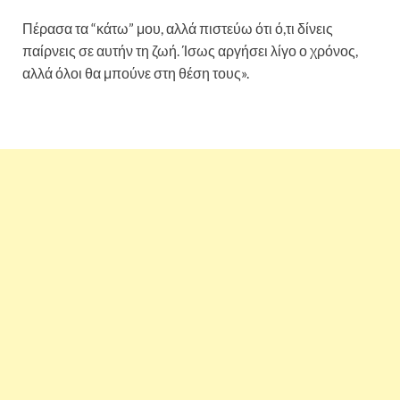
Πέρασα τα “κάτω” μου, αλλά πιστεύω ότι ό,τι δίνεις
παίρνεις σε αυτήν τη ζωή. Ίσως αργήσει λίγο ο χρόνος,
αλλά όλοι θα μπούνε στη θέση τους».