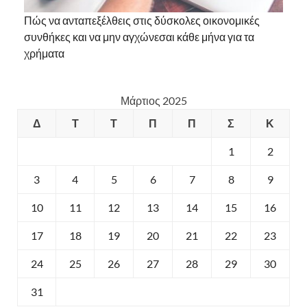
Πώς να ανταπεξέλθεις στις δύσκολες οικονομικές
συνθήκες και να μην αγχώνεσαι κάθε μήνα για τα
χρήματα
Μάρτιος 2025
Δ
Τ
Τ
Π
Π
Σ
Κ
1
2
3
4
5
6
7
8
9
10
11
12
13
14
15
16
17
18
19
20
21
22
23
24
25
26
27
28
29
30
31