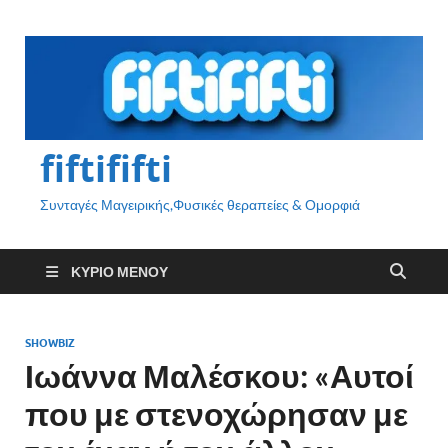
fiftififti
Συνταγές Μαγειρικής,Φυσικές θεραπείες & Ομορφιά
ΚΎΡΙΟ ΜΕΝΟΎ
SHOWBIZ
Ιωάννα Μαλέσκου: «Αυτοί
που με στενοχώρησαν με