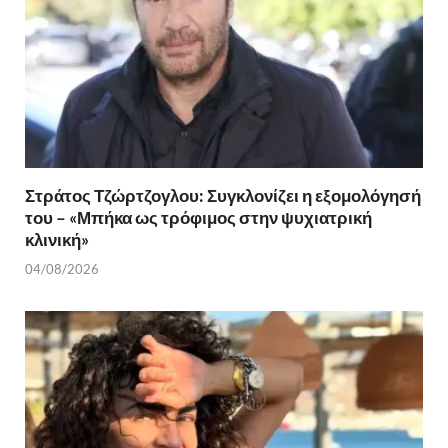
ε
Στράτος Τζώρτζογλου: Συγκλονίζει η εξομολόγησή
του – «Μπήκα ως τρόφιμος στην ψυχιατρική
κλινική»
04/08/2026