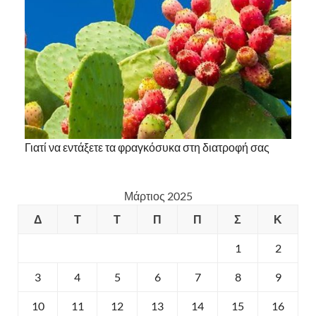
Γιατί να εντάξετε τα φραγκόσυκα στη διατροφή σας
Μάρτιος 2025
Δ
Τ
Τ
Π
Π
Σ
Κ
1
2
3
4
5
6
7
8
9
10
11
12
13
14
15
16