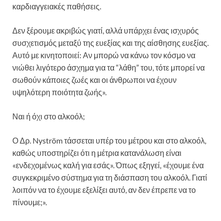
καρδιαγγειακές παθήσεις.
Δεν ξέρουμε ακριβώς γιατί, αλλά υπάρχει ένας ισχυρός
συσχετισμός μεταξύ της ευεξίας και της αίσθησης ευεξίας.
Αυτό με κινητοποιεί: Αν μπορώ να κάνω τον κόσμο να
νιώθει λιγότερο άσχημα για τα “λάθη” του, τότε μπορεί να
σωθούν κάποιες ζωές και οι άνθρωποι να έχουν
υψηλότερη ποιότητα ζωής».
Ναι ή όχι στο αλκοόλ;
Ο Δρ. Nyström τάσσεται υπέρ του μέτρου και στο αλκοόλ,
καθώς υποστηρίζει ότι η μέτρια κατανάλωση είναι
«ενδεχομένως καλή για εσάς». Όπως εξηγεί, «έχουμε ένα
συγκεκριμένο σύστημα για τη διάσπαση του αλκοόλ. Γιατί
λοιπόν να το έχουμε εξελίξει αυτό, αν δεν έπρεπε να το
πίνουμε;».