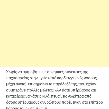
Χωρίς να αμφισβητεί τις αρνητικές συνέπειες της
παχυσαρκίας στην υγεία (από καρδιαγγειακές νόσους
μέχρι άνοια), επισημαίνει το παράδοξό της, που έχουν
συμπεράνει πολλές μελέτες: «Αν είσαι υπέρβαρος και
καταφέρεις να χάσεις κιλά, πεθαίνεις νωρίτερα από
όσους υπέρβαρους ανθρώπους παρέμειναν στο επίπεδο
βάρους τους» σημειώνει.