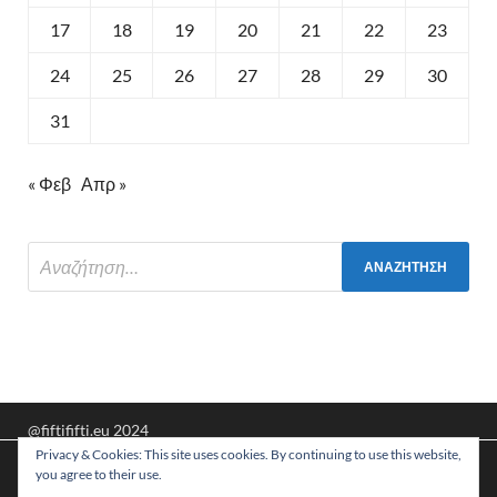
17
18
19
20
21
22
23
24
25
26
27
28
29
30
31
« Φεβ
Απρ »
@fiftififti.eu 2024
Privacy & Cookies: This site uses cookies. By continuing to use this website,
Υποστηρίζεται από
WordPress
και
HitMag
.
Χρησιμοποιούμε cookies για να σας προσφέρουμε τη
you agree to their use.
βέλτιστη εμπειρία πλοήγησης στον ιστότοπό μας.