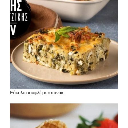
Εύκολο σουφλέ με σπανάκι