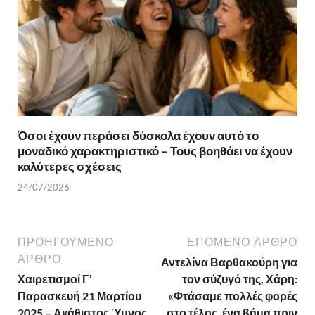
Όσοι έχουν περάσει δύσκολα έχουν αυτό το
μοναδικό χαρακτηριστικό – Τους βοηθάει να έχουν
καλύτερες σχέσεις
24/07/2026
ΠΡΟΗΓΟΎΜΕΝΟ
ΕΠΌΜΕΝΟ ΆΡΘΡΟ
ΆΡΘΡΟ
Αντελίνα Βαρθακούρη για
Χαιρετισμοί Γ’
τον σύζυγό της, Χάρη:
Παρασκευή 21 Μαρτίου
«Φτάσαμε πολλές φορές
2025 – Ακάθιστος Ύμνος
στο τέλος, ένα βήμα πριν