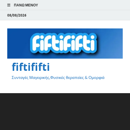
ΠΆΝΩ ΜΕΝΟΎ
08/08/2026
fiftififti
Συνταγές Μαγειρικής,Φυσικές θεραπείες & Ομορφιά