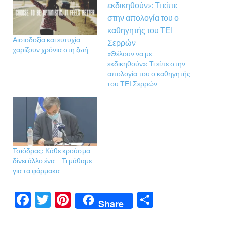
Αισιοδοξία και ευτυχία
χαρίζουν χρόνια στη ζωή
«Θέλουν να με
εκδικηθούν»: Τι είπε στην
απολογία του ο καθηγητής
του ΤΕΙ Σερρών
Τσιόδρας: Κάθε κρούσμα
δίνει άλλο ένα – Τι μάθαμε
για τα φάρμακα
F
T
Pi
Μ
Share
ac
w
nt
οι