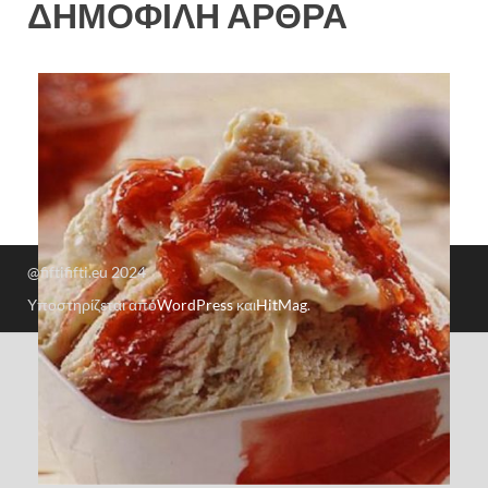
ΔΗΜΟΦΙΛΗ ΑΡΘΡΑ
@fiftififti.eu 2024
Υποστηρίζεται από
WordPress
και
HitMag
.