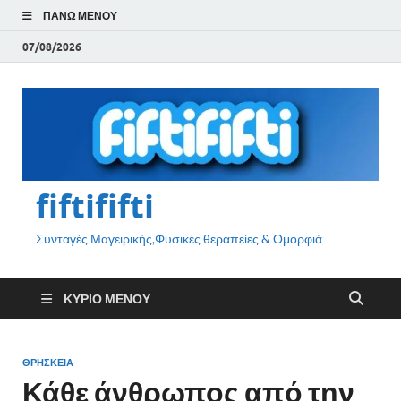
ΠΆΝΩ ΜΕΝΟΎ
07/08/2026
fiftififti
Συνταγές Μαγειρικής,Φυσικές θεραπείες & Ομορφιά
ΚΎΡΙΟ ΜΕΝΟΎ
ΘΡΗΣΚΕΙΑ
Κάθε άνθρωπος από την