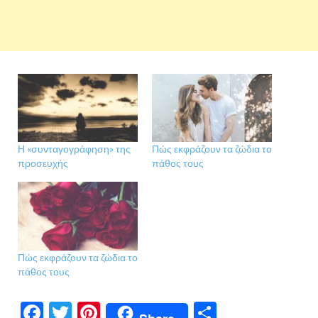
Η «συνταγογράφηση» της
Πώς εκφράζουν τα ζώδια το
προσευχής
πάθος τους
Πώς εκφράζουν τα ζώδια το
πάθος τους
F
T
Pi
Μ