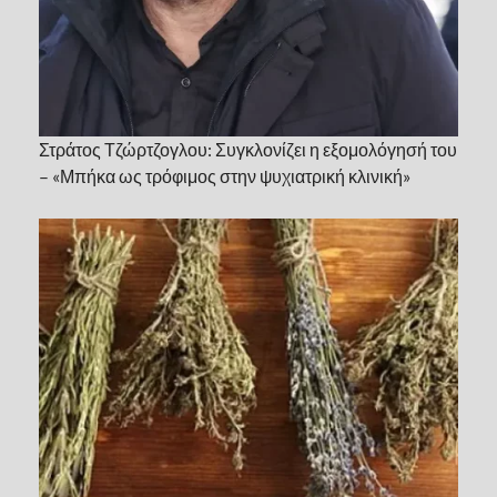
Στράτος Τζώρτζογλου: Συγκλονίζει η εξομολόγησή του
– «Μπήκα ως τρόφιμος στην ψυχιατρική κλινική»