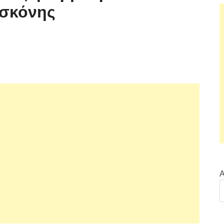
 σκόνης
Α