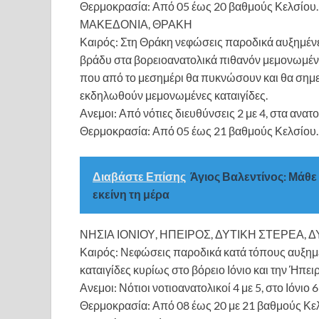
Θερμοκρασία: Από 05 έως 20 βαθμούς Κελσίου.
ΜΑΚΕΔΟΝΙΑ, ΘΡΑΚΗ
Καιρός: Στη Θράκη νεφώσεις παροδικά αυξημένες
βράδυ στα βορειοανατολικά πιθανόν μεμονωμένες
που από το μεσημέρι θα πυκνώσουν και θα σημε
εκδηλωθούν μεμονωμένες καταιγίδες.
Ανεμοι: Από νότιες διευθύνσεις 2 με 4, στα ανατ
Θερμοκρασία: Από 05 έως 21 βαθμούς Κελσίου. 
Διαβάστε Επίσης
Άγιος Βαλεντίνος: Μάθε 
εκείνη τη μέρα
ΝΗΣΙΑ ΙΟΝΙΟΥ, ΗΠΕΙΡΟΣ, ΔΥΤΙΚΗ ΣΤΕΡΕΑ
Καιρός: Νεφώσεις παροδικά κατά τόπους αυξημέ
καταιγίδες κυρίως στο βόρειο Ιόνιο και την Ήπε
Ανεμοι: Νότιοι νοτιοανατολικοί 4 με 5, στο Ιόνιο 
Θερμοκρασία: Από 08 έως 20 με 21 βαθμούς Κελσ