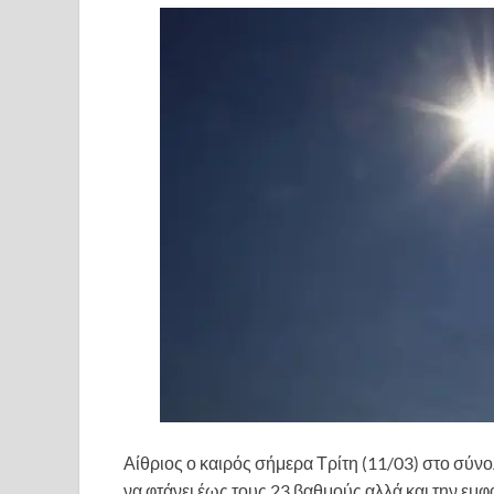
Αίθριος ο καιρός σήμερα Τρίτη (11/03) στο σύνο
να φτάνει έως τους 23 βαθμούς αλλά και την εμφ