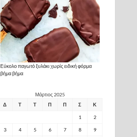
Εύκολο παγωτό ξυλάκι χωρίς ειδική φόρμα
βήμα βήμα
Μάρτιος 2025
Δ
Τ
Τ
Π
Π
Σ
Κ
1
2
3
4
5
6
7
8
9