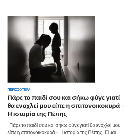
b
er
es
α
o
t
σ
o
τε
k
ίτ
ε
ΠΕΡΙΣΣΟΤΕΡΑ
Πάρε το παιδί σου και σήκω φύγε γιατί
θα ενοχλεί μου είπε η σπιτονοικοκυρά –
Η ιστορία της Πέπης
Πάρε το παιδί σου και σήκω φύγε γιατί θα ενοχλεί μου
είπε η σπιτονοικοκυρά – Η ιστορία της Πέπης Είμαι