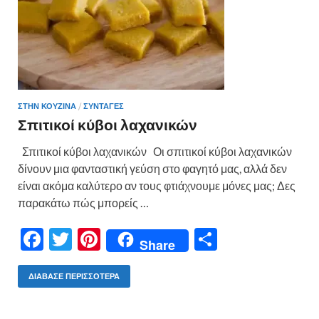
ΣΤΗΝ ΚΟΥΖΙΝΑ
/
ΣΥΝΤΑΓΕΣ
Σπιτικοί κύβοι λαχανικών
Σπιτικοί κύβοι λαχανικών Οι σπιτικοί κύβοι λαχανικών
δίνουν μια φανταστική γεύση στο φαγητό μας, αλλά δεν
είναι ακόμα καλύτερο αν τους φτιάχνουμε μόνες μας; Δες
παρακάτω πώς μπορείς …
F
T
Pi
Μ
Share
ac
w
nt
οι
e
itt
er
ρ
ΔΙΆΒΑΣΕ ΠΕΡΙΣΣΌΤΕΡΑ
b
er
es
α