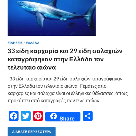
ΕΙΔΗΣΕΙΣ
/
ΕΛΛΑΔΑ
33 είδη καρχαρία και 29 είδη σαλαχιών
καταγράφηκαν στην Ελλάδα τον
τελευταίο αιώνα
33 είδη καρχαρία και 29 είδη σαλαχιών καταγράφηκαν
στην Ελλάδα τον τελευταίο αιώνα Γεμάτες από
καρχαρίες και σαλάχια είναι οι ελληνικές θάλασσες, όπως
προκύπτει από καταγραφές των τελευταίων …
F
T
Pi
Μ
Share
ac
w
nt
οι
e
itt
er
ρ
ΔΙΆΒΑΣΕ ΠΕΡΙΣΣΌΤΕΡΑ