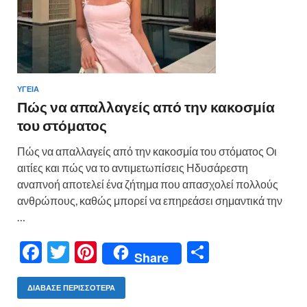
ΥΓΕΙΑ
Πώς να απαλλαγείς από την κακοσμία
του στόματος
Πώς να απαλλαγείς από την κακοσμία του στόματος Οι
αιτίες και πώς να το αντιμετωπίσεις Ηδυσάρεστη
αναπνοή αποτελεί ένα ζήτημα που απασχολεί πολλούς
ανθρώπους, καθώς μπορεί να επηρεάσει σημαντικά την
…
F
T
Pi
Μ
Share
ac
w
nt
οι
e
itt
er
ρ
ΔΙΆΒΑΣΕ ΠΕΡΙΣΣΌΤΕΡΑ