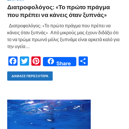
Διατροφολόγος: «Το πρώτο πράγμα
που πρέπει να κάνεις όταν ξυπνάς»
Διατροφολόγος: «Το πρώτο πράγμα που πρέπει να
κάνεις όταν ξυπνάς» Από μικρούς μας έχουν διδάξει ότι
το να τρώμε πρωινό μόλις ξυπνάμε είναι αρκετά καλό για
την υγεία …
F
T
Pi
Μ
Share
ac
w
nt
οι
e
itt
er
ρ
ΔΙΆΒΑΣΕ ΠΕΡΙΣΣΌΤΕΡΑ
b
er
es
α
o
t
σ
o
τε
k
ίτ
ε