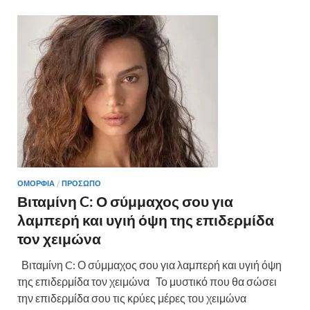
o
t
σ
o
τε
k
ίτ
ε
ΟΜΟΡΦΙΑ
/
ΠΡΌΣΩΠΟ
Βιταμίνη C: Ο σύμμαχος σου για
λαμπερή και υγιή όψη της επιδερμίδα
τον χειμώνα
Βιταμίνη C: Ο σύμμαχος σου για λαμπερή και υγιή όψη
της επιδερμίδα τον χειμώνα Το μυστικό που θα σώσει
την επιδερμίδα σου τις κρύες μέρες του χειμώνα