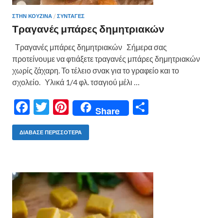
ΣΤΗΝ ΚΟΥΖΙΝΑ
/
ΣΥΝΤΑΓΕΣ
Τραγανές μπάρες δημητριακών
Τραγανές μπάρες δημητριακών Σήμερα σας
προτείνουμε να φτιάξετε τραγανές μπάρες δημητριακών
χωρίς ζάχαρη. Το τέλειο σνακ για το γραφείο και το
σχολείο. Υλικά 1/4 φλ. τσαγιού μέλι …
F
T
Pi
Μ
Share
ac
w
nt
οι
e
itt
er
ρ
ΔΙΆΒΑΣΕ ΠΕΡΙΣΣΌΤΕΡΑ
b
er
es
α
o
t
σ
o
τε
k
ίτ
ε