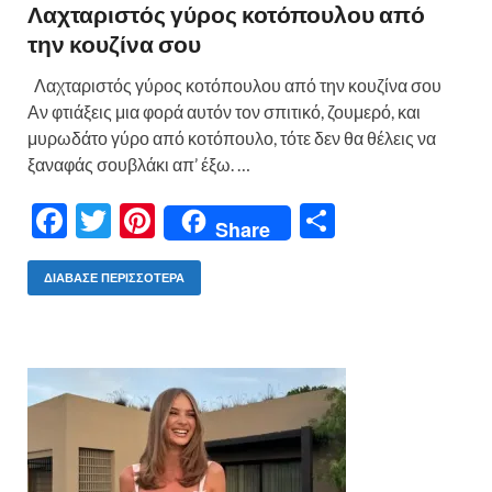
Λαχταριστός γύρος κοτόπουλου από
την κουζίνα σου
Λαχταριστός γύρος κοτόπουλου από την κουζίνα σου
Αν φτιάξεις μια φορά αυτόν τον σπιτικό, ζουμερό, και
μυρωδάτο γύρο από κοτόπουλο, τότε δεν θα θέλεις να
ξαναφάς σουβλάκι απ’ έξω. …
F
T
Pi
Μ
Share
ac
w
nt
οι
e
itt
er
ρ
ΔΙΆΒΑΣΕ ΠΕΡΙΣΣΌΤΕΡΑ
b
er
es
α
o
t
σ
o
τε
k
ίτ
ε