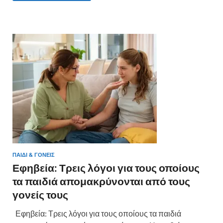
b
er
es
α
o
t
σ
o
τε
k
ίτ
ε
ΠΑΙΔΊ & ΓΟΝΕΊΣ
Εφηβεία: Τρεις λόγοι για τους οποίους
τα παιδιά απομακρύνονται από τους
γονείς τους
Εφηβεία: Τρεις λόγοι για τους οποίους τα παιδιά