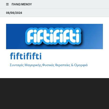
ΠΆΝΩ ΜΕΝΟΎ
08/08/2026
fiftififti
Συνταγές Μαγειρικής,Φυσικές θεραπείες & Ομορφιά