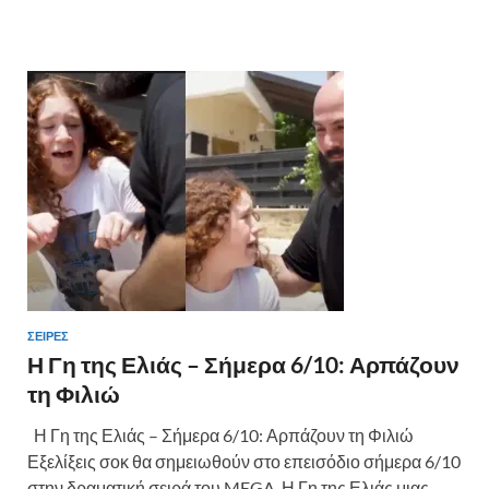
b
er
es
α
o
t
σ
o
τε
k
ίτ
ε
ΣΕΙΡΈΣ
Η Γη της Ελιάς – Σήμερα 6/10: Αρπάζουν
τη Φιλιώ
Η Γη της Ελιάς – Σήμερα 6/10: Αρπάζουν τη Φιλιώ
Εξελίξεις σοκ θα σημειωθούν στο επεισόδιο σήμερα 6/10
στην δραματική σειρά του MEGA, Η Γη της Ελιάς μιας …