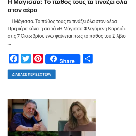
Η Μάγισσα: Το πάθος τους τα τινάζει όλα
στον αέρα
Η Μάγισσα: Το πάθος τους τα τινάζει όλα στον αέρα
Πρεμιέρα κάνει η σειρά «Η Μάγισσα Φλεγόμενη Καρδιά»
στις 7 Οκτωβρίου ενώ φαίνεται πως το πάθος του Σίλβιο
…
F
T
Pi
Μ
Share
ac
w
nt
οι
e
itt
er
ρ
ΔΙΆΒΑΣΕ ΠΕΡΙΣΣΌΤΕΡΑ
b
er
es
α
o
t
σ
o
τε
k
ίτ
ε