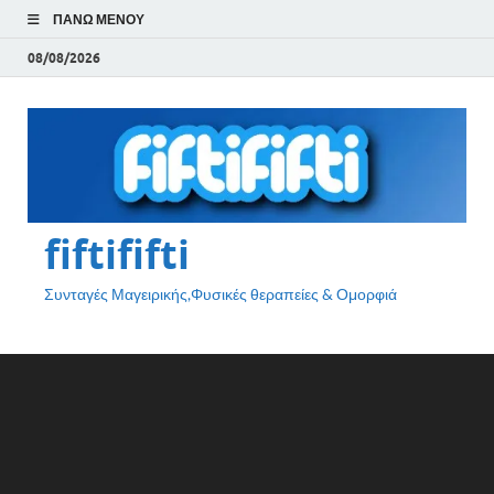
ΠΆΝΩ ΜΕΝΟΎ
08/08/2026
fiftififti
Συνταγές Μαγειρικής,Φυσικές θεραπείες & Ομορφιά