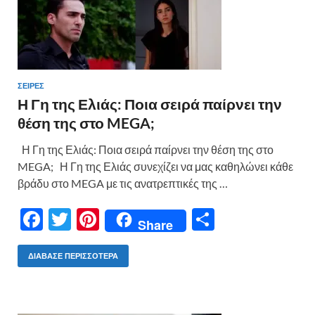
ΣΕΙΡΈΣ
Η Γη της Ελιάς: Ποια σειρά παίρνει την
θέση της στο MEGA;
Η Γη της Ελιάς: Ποια σειρά παίρνει την θέση της στο
MEGA; Η Γη της Ελιάς συνεχίζει να μας καθηλώνει κάθε
βράδυ στο MEGA με τις ανατρεπτικές της …
F
T
Pi
Μ
Share
ac
w
nt
οι
e
itt
er
ρ
ΔΙΆΒΑΣΕ ΠΕΡΙΣΣΌΤΕΡΑ
b
er
es
α
o
t
σ