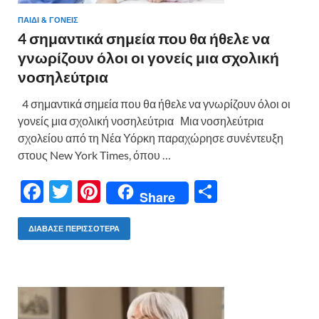
ΠΑΙΔΊ & ΓΟΝΕΊΣ
4 σημαντικά σημεία που θα ήθελε να
γνωρίζουν όλοι οι γονείς μια σχολική
νοσηλεύτρια
4 σημαντικά σημεία που θα ήθελε να γνωρίζουν όλοι οι
γονείς μια σχολική νοσηλεύτρια Μια νοσηλεύτρια
σχολείου από τη Νέα Υόρκη παραχώρησε συνέντευξη
στους New York Times, όπου …
F
T
Pi
Μ
Share
ac
w
nt
οι
e
itt
er
ρ
ΔΙΆΒΑΣΕ ΠΕΡΙΣΣΌΤΕΡΑ
b
er
es
α
o
t
σ
o
τε