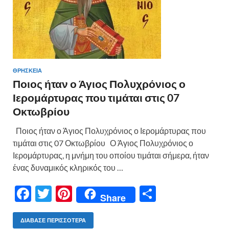
ΘΡΗΣΚΕΙΑ
Ποιος ήταν ο Άγιος Πολυχρόνιος ο
Ιερομάρτυρας που τιμάται στις 07
Οκτωβρίου
Ποιος ήταν ο Άγιος Πολυχρόνιος ο Ιερομάρτυρας που
τιμάται στις 07 Οκτωβρίου Ο Άγιος Πολυχρόνιος ο
Ιερομάρτυρας, η μνήμη του οποίου τιμάται σήμερα, ήταν
ένας δυναμικός κληρικός του …
F
T
Pi
Μ
Share
ac
w
nt
οι
e
itt
er
ρ
ΔΙΆΒΑΣΕ ΠΕΡΙΣΣΌΤΕΡΑ