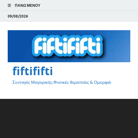
ΠΆΝΩ ΜΕΝΟΎ
09/08/2026
fiftififti
Συνταγές Μαγειρικής,Φυσικές θεραπείες & Ομορφιά