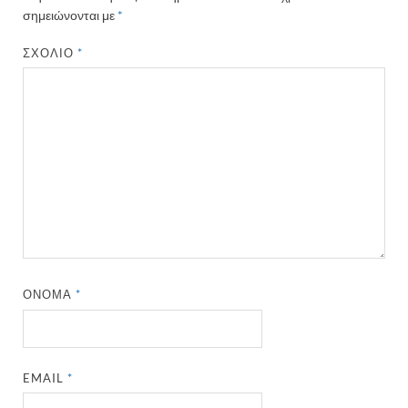
σημειώνονται με
*
ΣΧΌΛΙΟ
*
ΌΝΟΜΑ
*
EMAIL
*