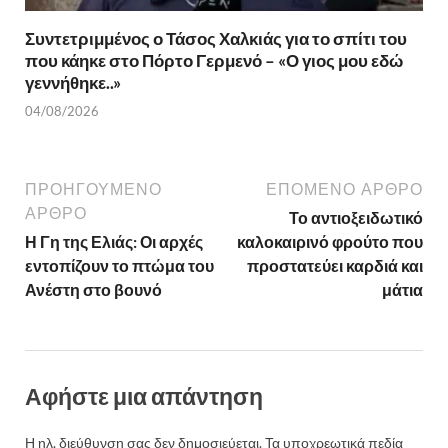
Συντετριμμένος ο Τάσος Χαλκιάς για το σπίτι του
που κάηκε στο Πόρτο Γερμενό – «Ο γιος μου εδώ
γεννήθηκε..»
04/08/2026
ΠΡΟΗΓΟΎΜΕΝΟ
ΕΠΌΜΕΝΟ ΆΡΘΡΟ
ΆΡΘΡΟ
Το αντιοξειδωτικό
Η Γη της Ελιάς: Οι αρχές
καλοκαιρινό φρούτο που
εντοπίζουν το πτώμα του
προστατεύει καρδιά και
Ανέστη στο βουνό
μάτια
Αφήστε μια απάντηση
Η ηλ. διεύθυνση σας δεν δημοσιεύεται.
Τα υποχρεωτικά πεδία