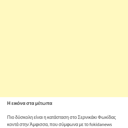
Η εικόνα στα μέτωπα
Πιο δύσκολη είναι η κατάσταση στο Σερνικάκι Φωκίδας
κοντά στην Άμφισσα, που σύμφωνα με το fokidanews