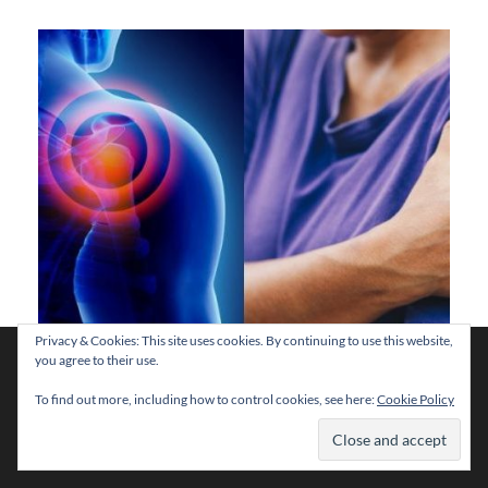
Privacy & Cookies: This site uses cookies. By continuing to use this website,
Χρησιμοποιούμε cookies για να σας προσφέρουμε τη
you agree to their use.
βέλτιστη εμπειρία πλοήγησης στον ιστότοπό μας.
Μπορείτε να μάθετε ποια cookies χρησιμοποιούμε ή να τα
To find out more, including how to control cookies, see here:
Cookie Policy
απενεργοποιήσετε στις
ρυθμίσεις
.
Το κίτρινο μπαχαρικό που καταπολεμά πόνο και
φλεγμονή – Πόσο αποτελεσματικό είναι
Αποδοχή