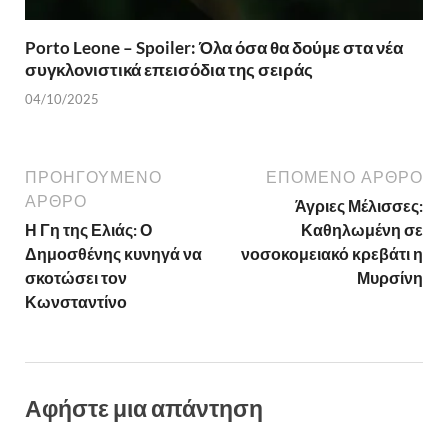
Porto Leone – Spoiler: Όλα όσα θα δούμε στα νέα
συγκλονιστικά επεισόδια της σειράς
04/10/2025
ΠΡΟΗΓΟΎΜΕΝΟ
ΕΠΌΜΕΝΟ ΆΡΘΡΟ
ΆΡΘΡΟ
Άγριες Μέλισσες:
Η Γη της Ελιάς: Ο
Καθηλωμένη σε
Δημοσθένης κυνηγά να
νοσοκομειακό κρεβάτι η
σκοτώσει τον
Μυρσίνη
Κωνσταντίνο
Αφήστε μια απάντηση