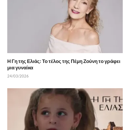
ε
Η Γη της Ελιάς: Το τέλος της Πέμη Ζούνη το γράφει
μια γυναίκα
24/03/2026