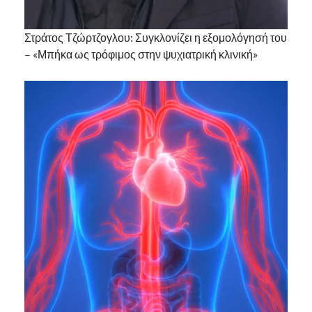
Στράτος Τζώρτζογλου: Συγκλονίζει η εξομολόγησή του
– «Μπήκα ως τρόφιμος στην ψυχιατρική κλινική»