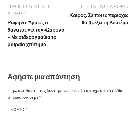
ΠΡΟΗΓΟΎΜΕΝΟ
ΕΠΌΜΕΝΟ ΆΡΘΡΟ
ΆΡΘΡΟ
Καιρός: Σε ποιες περιοχές
Ραφήνα: Άγριος ο
θα βρέξει τη Δευτέρα
θάνατος για τον 42χρονο
– Με σιδερογροθιά το
μοιραίο χτύπημα
Αφήστε μια απάντηση
Η ηλ. διεύθυνση σας δεν δημοσιεύεται.
Τα υποχρεωτικά πεδία
σημειώνονται με
*
ΣΧΌΛΙΟ
*