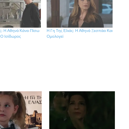
ς: Η Αθηνά Κάνει Πίσω
Η Γη Της Ελιάς: Η Αθηνά Ξεσπάει Και
 Ο Ισίδωρος
Ομολογεί