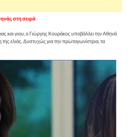
Αθηνάς στη σειρά
ρας και γιου, ο Γιώργης Κουράκος υποβάλλει την Αθηνά
γη της ελιάς. Δυστυχώς για την πρωταγωνίστρια, τα