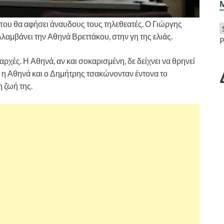
 που θα αφήσει άναυδους τους τηλεθεατές. Ο Γιώργης
λαμβάνει την Αθηνά Βρεττάκου, στην γη της ελιάς.
P
ρχές. Η Αθηνά, αν και σοκαρισμένη, δε δείχνει να θρηνεί
ως η Αθηνά και ο Δημήτρης τσακώνονταν έντονα το
η ζωή της.