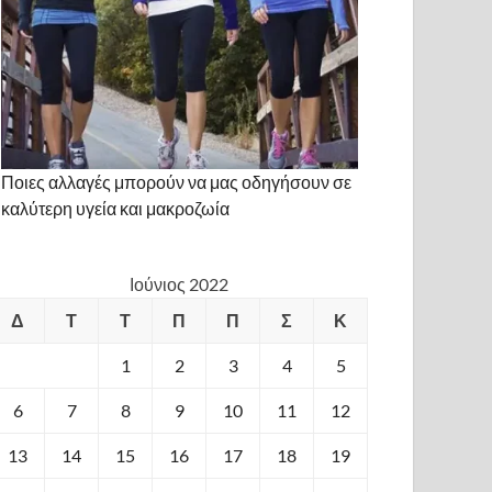
Ποιες αλλαγές μπορούν να μας οδηγήσουν σε
καλύτερη υγεία και μακροζωία
Ιούνιος 2022
Δ
Τ
Τ
Π
Π
Σ
Κ
1
2
3
4
5
6
7
8
9
10
11
12
13
14
15
16
17
18
19