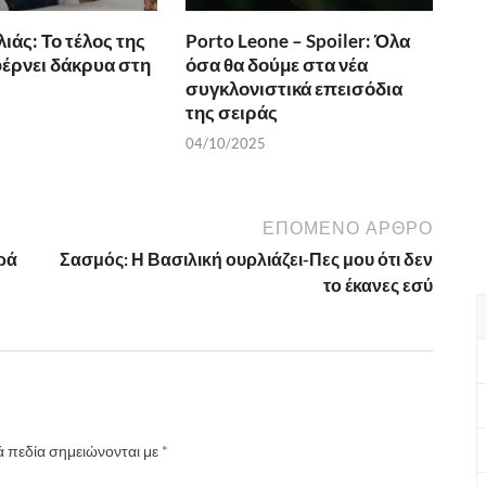
λιάς: Το τέλος της
Porto Leone – Spoiler: Όλα
έρνει δάκρυα στη
όσα θα δούμε στα νέα
συγκλονιστικά επεισόδια
της σειράς
04/10/2025
ΕΠΌΜΕΝΟ ΆΡΘΡΟ
ιρά
Σασμός: Η Βασιλική ουρλιάζει-Πες μου ότι δεν
το έκανες εσύ
 πεδία σημειώνονται με
*