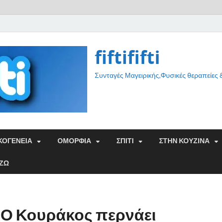
fiftififti
Συνταγές Μαγειρικής,Φυσικές θεραπείες
ΚΟΓΕΝΕΙΑ
ΟΜΟΡΦΙΑ
ΣΠΙΤΙ
ΣΤΗΝ ΚΟΥΖΙΝΑ
ΑΖΩ
r: Ο Κουράκος περνάει