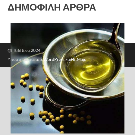
ΔΗΜΟΦΙΛΗ ΑΡΘΡΑ
@fiftififti.eu 2024
Υποστηρίζεται από
WordPress
και
HitMag
.