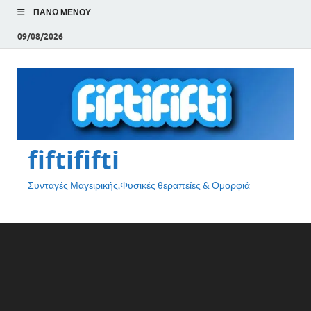
ΠΆΝΩ ΜΕΝΟΎ
09/08/2026
fiftififti
Συνταγές Μαγειρικής,Φυσικές θεραπείες & Ομορφιά