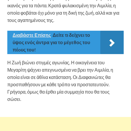
ικανός για τα πάντα. Κρατά φυλακισμένη την Αιμιλία, η
οποία φοβάται όχι μόνο για τη δική της ζωή, αλλά και για
τους αγαπημένους της.
Διαβάστε Επίσης
Δείτε τι δείχνει το
ύψος ενός άντρα για το μέγεθος του
πέoυς του!
Η Ζωή βιώνει στιγμές αγωνίας. Η οικογένεια του
Μεγαρίτη ψάχνει απεγνωσμένα να βρει την Αιμιλία, η
οποία είναι σε άθλια κατάσταση. Οι Διαφανιώτες θα
προσπαθήσουν με κάθε τρόπο να προστατευτούν.
Γρήγορα, όμως θα έρθει μία συμμαχία που θα τους
σώσει.
Άγριες Μέλισσες: Η Αιμιλία υποφέρει στα χέρια
του Ακύλα