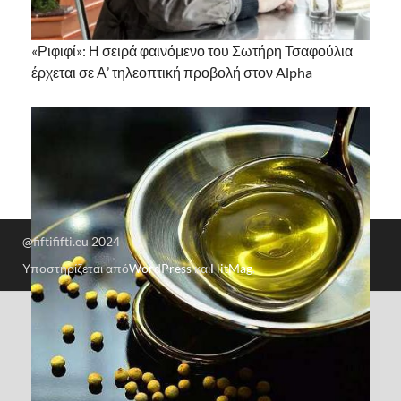
«Ριφιφί»: Η σειρά φαινόμενο του Σωτήρη Τσαφούλια
έρχεται σε Α’ τηλεοπτική προβολή στον Alpha
@fiftififti.eu 2024
Υποστηρίζεται από
WordPress
και
HitMag
.