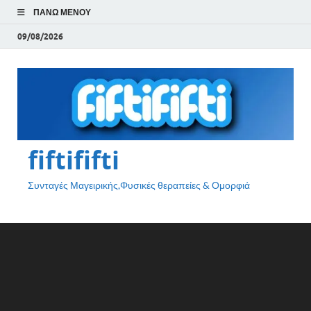
ΠΆΝΩ ΜΕΝΟΎ
09/08/2026
fiftififti
Συνταγές Μαγειρικής,Φυσικές θεραπείες & Ομορφιά