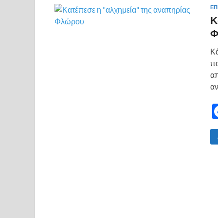
ΕΠ
Κ
Φ
Κά
πο
απ
αν