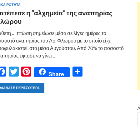
ΙΚΑΙΡΌΤΗΤΑ
ατέπεσε η “αλχημεία” της αναπηρίας
λώρου
θετη … πτώση σημείωσε μέσα σε λίγες ημέρες το
σοστό αναπηρίας του Αρ. Φλωρου με το οποίο είχε
οφυλακιστεί, στα μέσα Αυγούστου. Από 70% το ποσοστό
απηρίας έφτασε να γίνει …
F
T
Pi
Μ
Share
ac
w
nt
οι
e
itt
er
ρ
ΔΙΆΒΑΣΕ ΠΕΡΙΣΣΌΤΕΡΑ
b
er
es
α
o
t
σ
Α
o
τε
k
ίτ