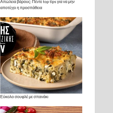
Απώλεια βάρους: Πέντε top tips για να μην
αποτύχει η προσπάθεια
Εύκολο σουφλέ με σπανάκι