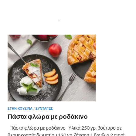
ΣΤΗΝ ΚΟΥΖΙΝΑ υπάρχουν πολλές συνταγές για φαγητά,
συνοδευτικά, Βοηθήματα στην κουζίνας και τρόποι
αποθήκευσης τροφίμων
.
ΣΤΗΝ ΚΟΥΖΙΝΑ
/
ΣΥΝΤΑΓΕΣ
Πάστα φλώρα με ροδάκινο
Πάστα φλώρα με ροδάκινο Υλικά 250 γρ. βούτυρο σε
θερμοκρασία δωματίου 120 γρ. ζάχαρη 1 βανίλια 2 αυγά