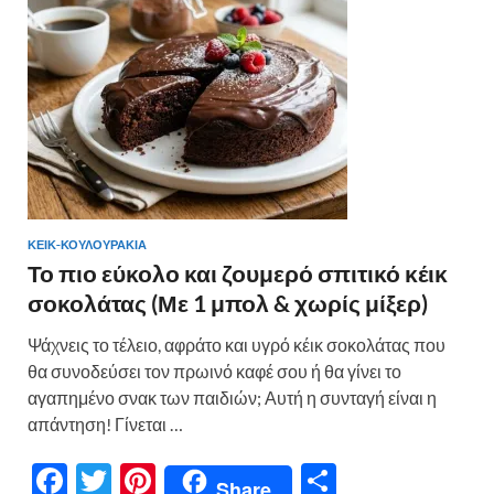
o
τε
k
ίτ
ε
ΚΕΙΚ-ΚΟΥΛΟΥΡΑΚΙΑ
Το πιο εύκολο και ζουμερό σπιτικό κέικ
σοκολάτας (Με 1 μπολ & χωρίς μίξερ)
Ψάχνεις το τέλειο, αφράτο και υγρό κέικ σοκολάτας που
θα συνοδεύσει τον πρωινό καφέ σου ή θα γίνει το
αγαπημένο σνακ των παιδιών; Αυτή η συνταγή είναι η
απάντηση! Γίνεται …
F
T
Pi
Μ
Share