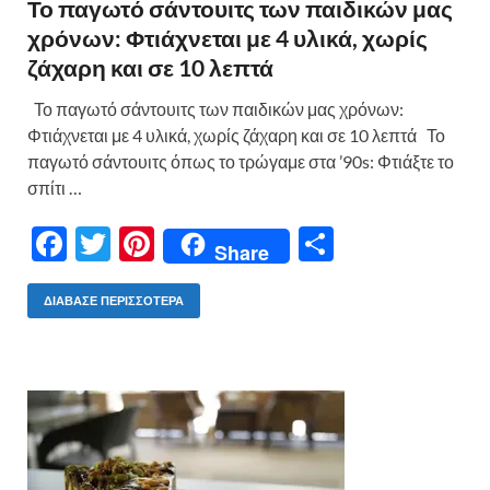
Το παγωτό σάντουιτς των παιδικών μας
χρόνων: Φτιάχνεται με 4 υλικά, χωρίς
ζάχαρη και σε 10 λεπτά
Το παγωτό σάντουιτς των παιδικών μας χρόνων:
Φτιάχνεται με 4 υλικά, χωρίς ζάχαρη και σε 10 λεπτά Το
παγωτό σάντουιτς όπως το τρώγαμε στα ’90s: Φτιάξτε το
σπίτι …
F
T
Pi
Μ
Share
ac
w
nt
οι
e
itt
er
ρ
ΔΙΆΒΑΣΕ ΠΕΡΙΣΣΌΤΕΡΑ
b
er
es
α
o
t
σ
o
τε
k
ίτ
ε