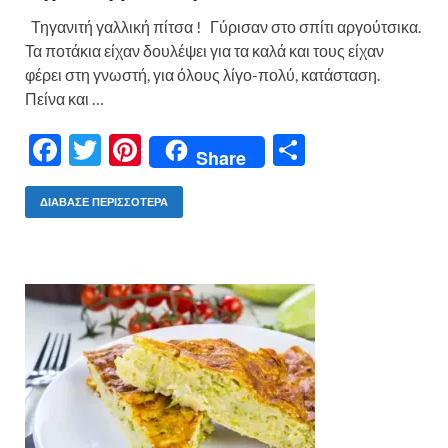
Τηγανιτή γαλλική πίτσα ! Γύρισαν στο σπίτι αργούτσικα.
Τα ποτάκια είχαν δουλέψει για τα καλά και τους είχαν
φέρει στη γνωστή, για όλους λίγο-πολύ, κατάσταση.
Πείνα και …
F
T
Pi
Μ
Share
ac
w
nt
οι
e
itt
er
ρ
ΔΙΆΒΑΣΕ ΠΕΡΙΣΣΌΤΕΡΑ
b
er
es
α
o
t
σ
o
τε
k
ίτ
ε