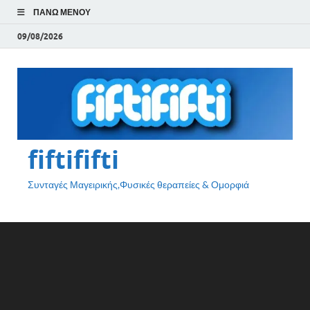
ΠΆΝΩ ΜΕΝΟΎ
09/08/2026
fiftififti
Συνταγές Μαγειρικής,Φυσικές θεραπείες & Ομορφιά