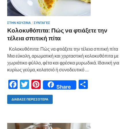
ΣΤΗΝ ΚΟΥΖΙΝΑ
/
ΣΥΝΤΑΓΕΣ
Κολοκυθόπιτα: Πώς να φτιάξετε την
τέλεια σπιτική πίτα
Κολοκυθόπιτα: Πώς να φτιάξετε την τέλεια σπιτική πίτα
Μια εύκολη, αρωματική και χορταστική κολοκυθόπιτα με
χωριάτικο φύλλο, φέτα και φρέσκα μυρωδικά. Ιδανική για
κυρίως γεύμα, κολατσιό ή συνοδευτικό …
F
T
Pi
Μ
Share
ac
w
nt
οι
e
itt
er
ρ
ΔΙΆΒΑΣΕ ΠΕΡΙΣΣΌΤΕΡΑ
b
er
es
α
o
t
σ