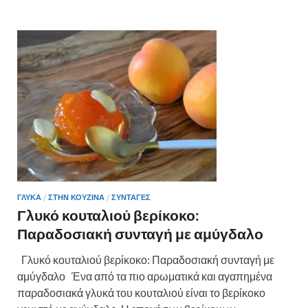
b
er
es
α
o
t
σ
o
τε
k
ίτ
ε
ΓΛΥΚΑ
/
ΣΤΗΝ ΚΟΥΖΙΝΑ
/
ΣΥΝΤΑΓΕΣ
Γλυκό κουταλιού βερίκοκο:
Παραδοσιακή συνταγή με αμύγδαλο
Γλυκό κουταλιού βερίκοκο: Παραδοσιακή συνταγή με
αμύγδαλο Ένα από τα πιο αρωματικά και αγαπημένα
παραδοσιακά γλυκά του κουταλιού είναι το βερίκοκο