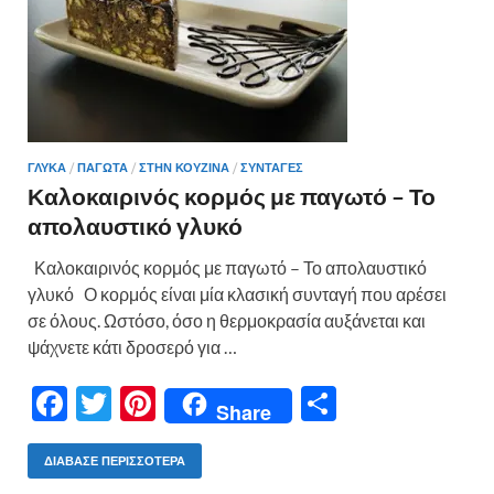
ΓΛΥΚΑ
/
ΠΑΓΩΤΑ
/
ΣΤΗΝ ΚΟΥΖΙΝΑ
/
ΣΥΝΤΑΓΕΣ
Καλοκαιρινός κορμός με παγωτό – Το
απολαυστικό γλυκό
Καλοκαιρινός κορμός με παγωτό – Το απολαυστικό
γλυκό Ο κορμός είναι μία κλασική συνταγή που αρέσει
σε όλους. Ωστόσο, όσο η θερμοκρασία αυξάνεται και
ψάχνετε κάτι δροσερό για …
F
T
Pi
Μ
Share
ac
w
nt
οι
e
itt
er
ρ
ΔΙΆΒΑΣΕ ΠΕΡΙΣΣΌΤΕΡΑ