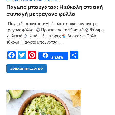
ΠΑΓΩΤΑ
/
ΣΤΗΝ ΚΟΥΖΙΝΑ
/
ΣΥΝΤΑΓΕΣ
Παγωτό μπουγάτσα: Η εύκολη σπιτική
συνταγή με τραγανό φύλλο
Παγωτό μπουγάτσα: Η εύκολη σπιτική συνταγή με
τραγανό φύλλο
Προετοιμασία: 15 λεπτά
Ψήσιμο:
20 λεπτά
Κατάψυξη: 8 ώρες
Δυσκολία: Πολύ
εύκολη Παγωτό μπουγάτσα: …
F
T
Pi
Μ
Share
ac
w
nt
οι
e
itt
er
ρ
ΔΙΆΒΑΣΕ ΠΕΡΙΣΣΌΤΕΡΑ
b
er
es
α
o
t
σ
o
τε
k
ίτ
ε