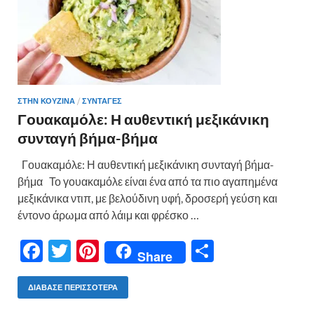
ΣΤΗΝ ΚΟΥΖΙΝΑ
/
ΣΥΝΤΑΓΕΣ
Γουακαμόλε: Η αυθεντική μεξικάνικη
συνταγή βήμα-βήμα
Γουακαμόλε: Η αυθεντική μεξικάνικη συνταγή βήμα-
βήμα Το γουακαμόλε είναι ένα από τα πιο αγαπημένα
μεξικάνικα ντιπ, με βελούδινη υφή, δροσερή γεύση και
έντονο άρωμα από λάιμ και φρέσκο …
F
T
Pi
Μ
Share
ac
w
nt
οι
e
itt
er
ρ
ΔΙΆΒΑΣΕ ΠΕΡΙΣΣΌΤΕΡΑ