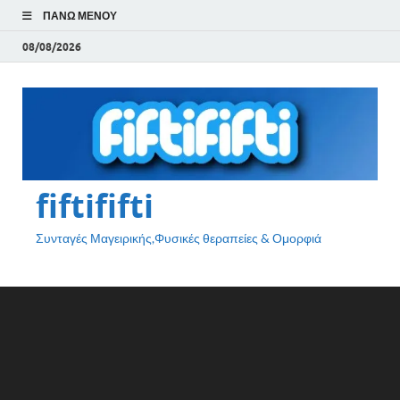
ΠΆΝΩ ΜΕΝΟΎ
08/08/2026
fiftififti
Συνταγές Μαγειρικής,Φυσικές θεραπείες & Ομορφιά