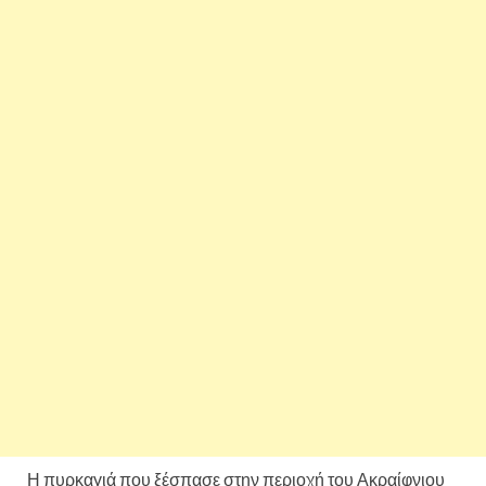
Η πυρκαγιά που ξέσπασε στην περιοχή του Ακραίφνιου