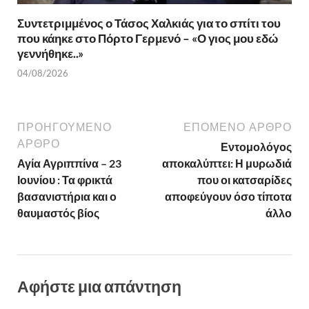
Συντετριμμένος ο Τάσος Χαλκιάς για το σπίτι του
που κάηκε στο Πόρτο Γερμενό – «Ο γιος μου εδώ
γεννήθηκε..»
04/08/2026
ΠΡΟΗΓΟΎΜΕΝΟ
ΕΠΌΜΕΝΟ ΆΡΘΡΟ
ΆΡΘΡΟ
Εντομολόγος
Αγία Αγριππίνα – 23
αποκαλύπτει: Η μυρωδιά
Ιουνίου : Τα φρικτά
που οι κατσαρίδες
βασανιστήρια και ο
αποφεύγουν όσο τίποτα
θαυμαστός βίος
άλλο
Αφήστε μια απάντηση