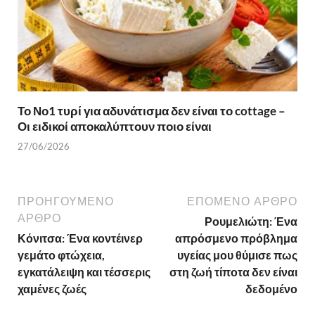
Το Νο1 τυρί για αδυνάτισμα δεν είναι το cottage –
Οι ειδικοί αποκαλύπτουν ποιο είναι
27/06/2026
ΠΡΟΗΓΟΎΜΕΝΟ
ΕΠΌΜΕΝΟ ΆΡΘΡΟ
ΆΡΘΡΟ
Ρουμελιώτη: Ένα
Κόνιτσα: Ένα κοντέινερ
απρόσμενο πρόβλημα
γεμάτο φτώχεια,
υγείας μου θύμισε πως
εγκατάλειψη και τέσσερις
στη ζωή τίποτα δεν είναι
χαμένες ζωές
δεδομένο