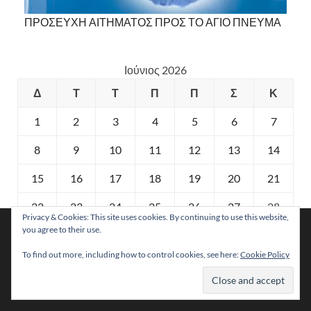
ΠΡΟΣΕΥΧΗ ΑΙΤΗΜΑΤΟΣ ΠΡΟΣ ΤΟ ΑΓΙΟ ΠΝΕΥΜΑ
Ιούνιος 2026
Δ
Τ
Τ
Π
Π
Σ
Κ
1
2
3
4
5
6
7
8
9
10
11
12
13
14
15
16
17
18
19
20
21
22
23
24
25
26
27
28
Privacy & Cookies: This site uses cookies. By continuing to use this website,
Χρησιμοποιούμε cookies για να σας προσφέρουμε τη
you agree to their use.
29
30
βέλτιστη εμπειρία πλοήγησης στον ιστότοπό μας.
Μπορείτε να μάθετε ποια cookies χρησιμοποιούμε ή να τα
To find out more, including how to control cookies, see here:
Cookie Policy
απενεργοποιήσετε στις
ρυθμίσεις
.
« Μάι
Ιούλ »
Αποδοχή