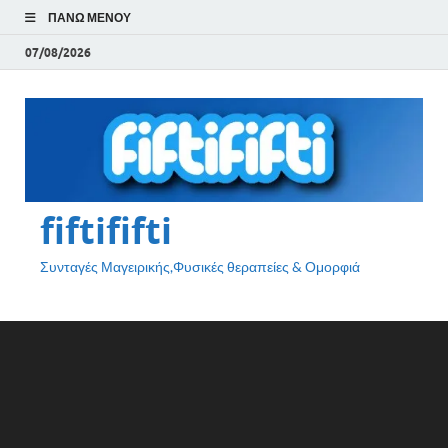
ΠΆΝΩ ΜΕΝΟΎ
07/08/2026
fiftififti
Συνταγές Μαγειρικής,Φυσικές θεραπείες & Ομορφιά