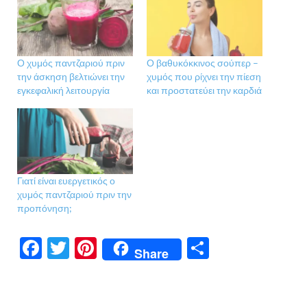
Ο χυμός παντζαριού πριν
Ο βαθυκόκκινος σούπερ –
την άσκηση βελτιώνει την
χυμός που ρίχνει την πίεση
εγκεφαλική λειτουργία
και προστατεύει την καρδιά
Γιατί είναι ευεργετικός ο
χυμός παντζαριού πριν την
προπόνηση;
F
T
Pi
Μ
Share
ac
w
nt
οι
e
itt
er
ρ