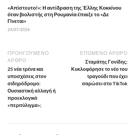
«Απίστευτο!»: Η αντίδραση της Έλλης Κοκκίνου
όταν βιολιστής στη Ρουμανία έπαιξε το «Δε
Γίνεται»
24/07/2026
ΠΡΟΗΓΟΎΜΕΝΟ
ΕΠΌΜΕΝΟ ΆΡΘΡΟ
ΆΡΘΡΟ
Σταμάτης Γονίδης:
25 νέα τρένα και
Κυκλοφόρησε το νέο του
υποσχέσεις στον
τραγούδι που έχει
σιδηρόδρομο:
σαρώσει στο TikTok
Ουσιαστική αλλαγή ή
προεκλογικό
«περιτύλιγμα»;