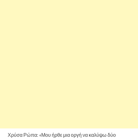
Χρύσα Ρώπα: «Μου ήρθε μια οργή να καλύψω δύο