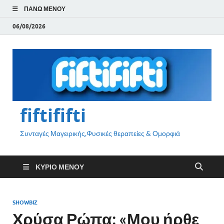
ΠΆΝΩ ΜΕΝΟΎ
06/08/2026
fiftififti
Συνταγές Μαγειρικής,Φυσικές θεραπείες & Ομορφιά
ΚΎΡΙΟ ΜΕΝΟΎ
SHOWBIZ
Χρύσα Ρώπα: «Μου ήρθε