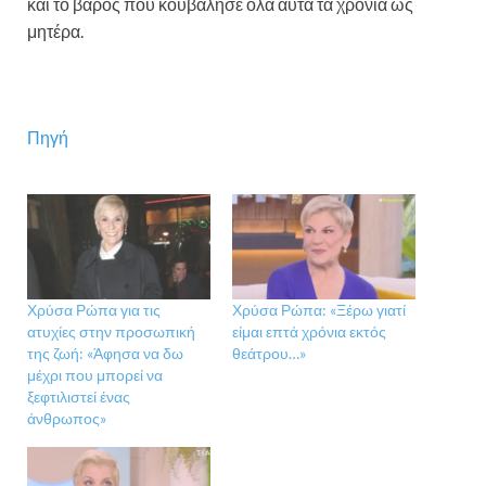
και το βάρος που κουβάλησε όλα αυτά τα χρόνια ως
μητέρα.
Πηγή
Χρύσα Ρώπα για τις
Χρύσα Ρώπα: «Ξέρω γιατί
ατυχίες στην προσωπική
είμαι επτά χρόνια εκτός
της ζωή: «Άφησα να δω
θεάτρου…»
μέχρι που μπορεί να
ξεφτιλιστεί ένας
άνθρωπος»