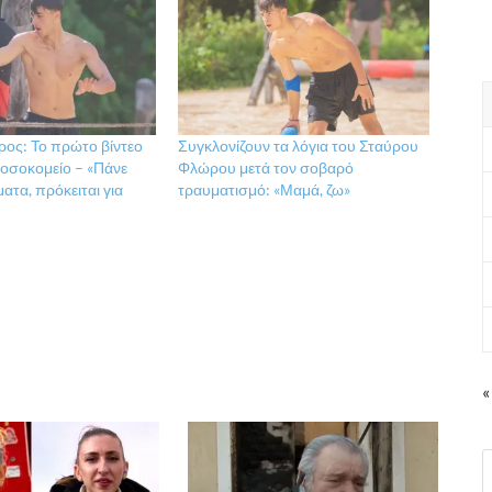
ος: Το πρώτο βίντεο
Συγκλονίζουν τα λόγια του Σταύρου
νοσοκομείο – «Πάνε
Φλώρου μετά τον σοβαρό
ατα, πρόκειται για
τραυματισμό: «Μαμά, ζω»
«