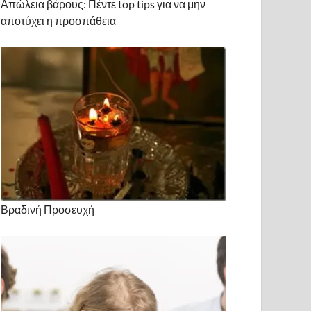
Απώλεια βάρους: Πέντε top tips για να μην
αποτύχει η προσπάθεια
Βραδινή Προσευχή