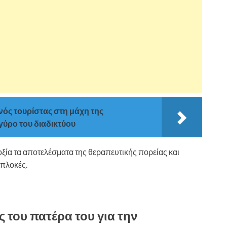
ός τουρίστας στη μάχη της
γύρο του διαδικτύου
οξία τα αποτελέσματα της θεραπευτικής πορείας και
ιπλοκές.
 του πατέρα του για την